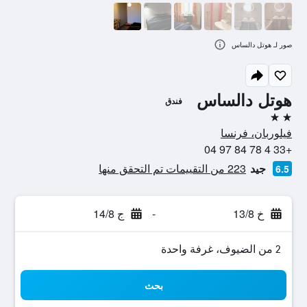
صور لـ هوتل دالساس
هوتل دالساس
فندق
2 نجمتين
فيلوربان، فرنسا
+33 4 78 84 97 04
جيد
223 من التقييمات تم التحقق منها
6.5
خ 13/8
-
ج 14/8
2 من الضيوف، غرفة واحدة
بحث