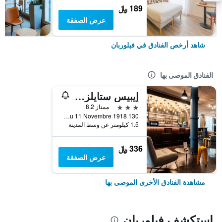
189 ﷼
عرض الصفقة
شاهد أرخص الفنادق في فيلوربان
الفنادق الموصى بها
إيبيس ستايلز ليون فيليوربان بارك دو لا تيت دور
3 نجوم
ممتاز 8.2
130 Boulevard du 11 Novembre 1918, فيلوربان, Lyon Metropolis, فرنسا
1.5 كيلومتر عن وسط المدينة
336 ﷼
عرض الصفقة
مشاهدة الفنادق الأخرى الموصى بها
استكشف فيلوربان