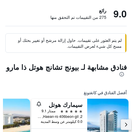
9.0
رائع
275 من التقييمات تم التحقق منها
لم يتم العثور على تقييمات. حاول إزالة مرشح أو تغيير بحثك أو
مسح كل شيء لعرض التقييمات.
فنادق مشابهة لـ بيونج تشانج هوتل ذا مارو
أفضل الفنادق في كانغنونغ
سيمارك هوتل
5 نجوم
ممتاز 9.1
2, Haean-ro 406beon-gil, كانغنونغ, كوريا الجنوبية
0.0 كيلومتر عن وسط المدينة