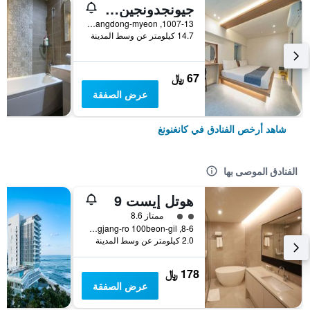
جيونجدونجين موتل
1007-13, Heonhwa-ro, Gangdong-myeon, كانغنونغ, كوريا الجنوبية
14.7 كيلومتر عن وسط المدينة
67 ﷼
عرض الصفقة
شاهد أرخص الفنادق في كانغنونغ
الفنادق الموصى بها
هوتل إيست 9
تقييم فئة 2
ممتاز 8.6
8-6, Gyodonggwangjang-ro 100beon-gil, كانغنونغ, كوريا الجنوبية
2.0 كيلومتر عن وسط المدينة
178 ﷼
عرض الصفقة