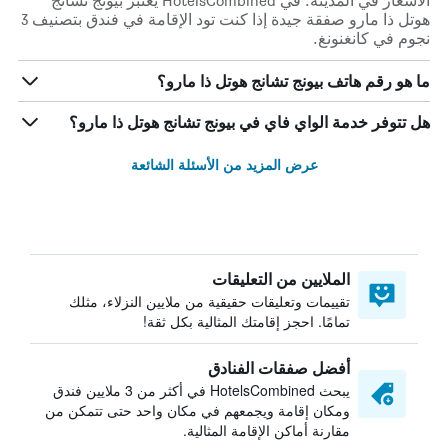
الأسعار في المدينة. في HotelsCombined يعتبر بيونج تشانج
هوتل ذا مارو صفقة جيدة إذا كنت تود الإقامة في فندق بتصنيف 3
نجوم في كانغنونغ.
ما هو رقم هاتف بيونج تشانج هوتل ذا مارو؟
هل تتوفر خدمة الواي فاي في بيونج تشانج هوتل ذا مارو؟
عرض المزيد من الأسئلة الشائعة
الملايين من التعليقات
تقييمات وتعليقات حقيقية من ملايين النزلاء، مثلك
تمامًا. احجز إقامتك المثالية بكل ثقة!
أفضل صفقات الفنادق
يبحث HotelsCombined في أكثر من 3 ملايين فندق
ومكان إقامة ويجمعهم في مكان واحد حتى تتمكن من
مقارنة أماكن الإقامة المثالية.