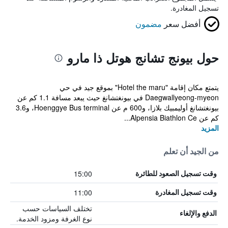
تسجيل المغادرة.
أفضل سعر
مضمون
حول بيونج تشانج هوتل ذا مارو
يتمتع مكان إقامة "Hotel the maru" بموقع جيد في حي
Daegwallyeong-myeon في بيونغتشانغ حيث يبعد مسافة 1.1 كم عن
بيونغتشانغ أوليمبيك بلازا، و600 م عن Hoenggye Bus terminal، و3.6
كم عن Alpensia Biathlon Ce...
المزيد
من الجيد أن تعلم
15:00
وقت تسجيل الصعود للطائرة
11:00
وقت تسجيل المغادرة
تختلف السياسات حسب
الدفع والإلغاء
نوع الغرفة ومزود الخدمة.