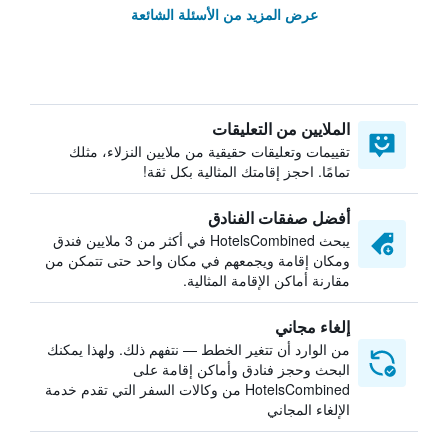
عرض المزيد من الأسئلة الشائعة
الملايين من التعليقات
تقييمات وتعليقات حقيقية من ملايين النزلاء، مثلك
تمامًا. احجز إقامتك المثالية بكل ثقة!
أفضل صفقات الفنادق
يبحث HotelsCombined في أكثر من 3 ملايين فندق
ومكان إقامة ويجمعهم في مكان واحد حتى تتمكن من
مقارنة أماكن الإقامة المثالية.
إلغاء مجاني
من الوارد أن تتغير الخطط — نتفهم ذلك. ولهذا يمكنك
البحث وحجز فنادق وأماكن إقامة على
HotelsCombined من وكالات السفر التي تقدم خدمة
الإلغاء المجاني