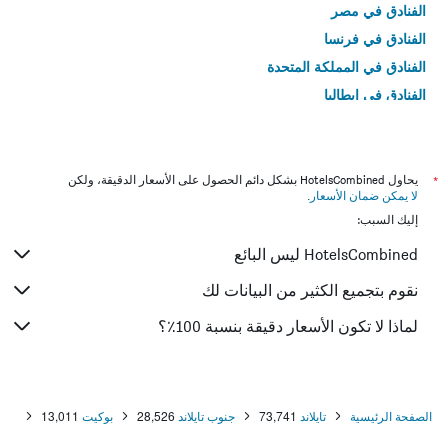
الفنادق في مصر
الفنادق في فرنسا
الفنادق في المملكة المتحدة
الفنادق في إيطاليا
الفنادق في تايلاند
*
يحاول HotelsCombined بشكل دائم الحصول على الأسعار الدقيقة، ولكن
لا يمكن ضمان الأسعار
.
إليك السبب:
HotelsCombined ليس البائع
نقوم بتجميع الكثير من البيانات لك
لماذا لا تكون الأسعار دقيقة بنسبة 100٪؟
الصفحة الرئيسية
تايلاند
73,741
جنوب تايلاند
28,526
بوكيت
13,011