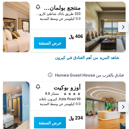
منتجع بولمان فوكيت كارون بيتش
333 طريق باتاك شاطئ كارون موانغ, كيرون, تايلاند
0.0 كيلومتر عن وسط المدينة
406 ﷼
عرض الصفقة
شاهد المزيد من أهم الفنادق في كيرون
فنادق بالقرب من Hunwa Guest House
أوزو بوكيت
4 نجوم
ممتاز 8.8
99 Kata Road, كيرون, تايلاند
0.0 كيلومتر عن وسط المدينة
234 ﷼
عرض الصفقة