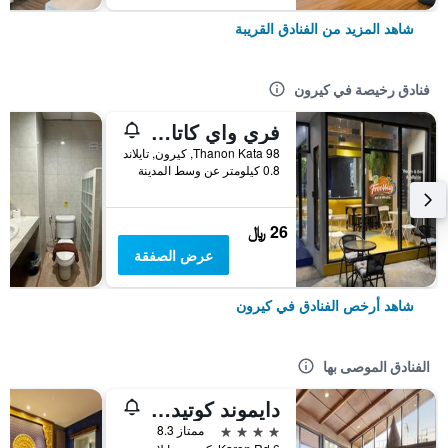
شاهد المزيد من الفنادق القريبة
فنادق رخيصة في كيرون
فري واي كاتا بيتش هوستل
98 Thanon Kata, كيرون, تايلاند
0.8 كيلومتر عن وسط المدينة
26 ﷼
عرض الصفقة
شاهد أرخص الفنادق في كيرون
الفنادق الموصى بها
دايموند كوتيدج ريزورت آند سبا
4 نجوم
ممتاز 8.3