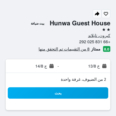
Hunwa Guest House
بيت ضيافة
2 نجمتين
كيرون، تايلاند
+66 831 025 292
ممتاز
8 من التقييمات تم التحقق منها
8.0
خ 13/8
-
ج 14/8
2 من الضيوف، غرفة واحدة
بحث