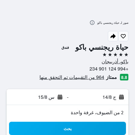
صور لـ حياة ريجنسي باكو
حياة ريجنسي باكو
فندق
5 نجوم
باكو، أذربيجان
+994 124 901 234
ممتاز
964 من التقييمات تم التحقق منها
8.8
ج 14/8
-
س 15/8
2 من الضيوف، غرفة واحدة
بحث