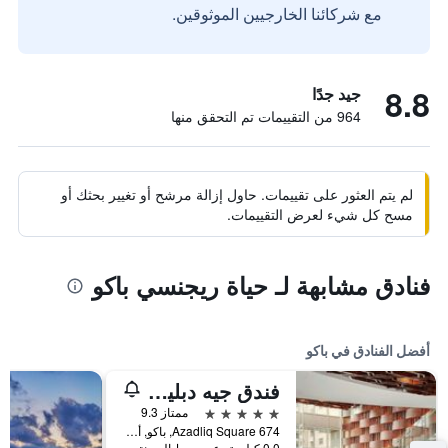
مع شركائنا الخارجيين الموثوقين.
8.8
جيد جدًا
964 من التقييمات تم التحقق منها
لم يتم العثور على تقييمات. حاول إزالة مرشح أو تغيير بحثك أو
مسح كل شيء لعرض التقييمات.
فنادق مشابهة لـ حياة ريجنسي باكو
أفضل الفنادق في باكو
فندق جيه دبليو ماريوت أبشيرون باكو
5 نجوم
ممتاز 9.3
674 Azadliq Square, باكو, أذربيجان
0.0 كيلومتر عن وسط المدينة