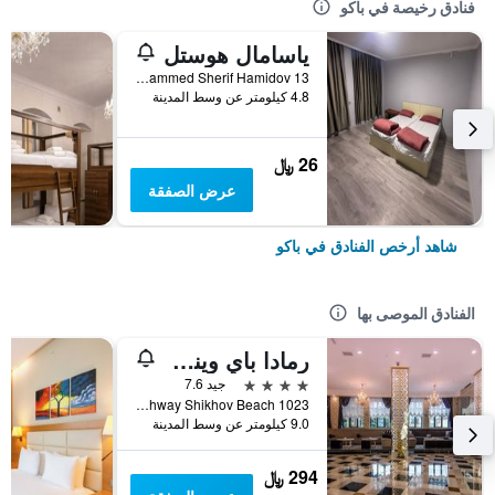
فنادق رخيصة في باكو
ياسامال هوستل
General Mammed Sherif Hamidov 13, باكو, أذربيجان
4.8 كيلومتر عن وسط المدينة
26 ﷼
عرض الصفقة
شاهد أرخص الفنادق في باكو
الفنادق الموصى بها
رمادا باي ويندام باكو
4 نجوم
جيد 7.6
Salyan Highway Shikhov Beach 1023, باكو, أذربيجان
9.0 كيلومتر عن وسط المدينة
294 ﷼