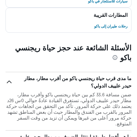
سيارات للاستئجار في باكو
المطارات القريبة
رحلات طيران إلى باكو
الأسئلة الشائعة عند حجز حياة ريجنسي
باكو
ما مدى قرب حياة ريجنسي باكو من أقرب مطار، مطار
حيدر علييف الدولي؟
ضمن مسافة 33.6 كم بين حياة ريجنسي باكو وأقرب مطار،
مطار حيدر علييف الدولي، تستغرق القيادة عادةً حوالي 0س 26د
يعتمد ذلك على حركة المرور. تأكد من التحقق من اتجاهات حركة
المرور بالقرب من الفندق والمطار حيث أن بعض المناطق تشهد
حركة مرور أعلى من غيرها ويمكن أن تزيد من وقت السفر
المتوقع.
ما هي أفضل طريقة لينتقل الضيوف من مطار حيدر علييف