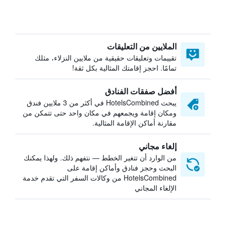
الملايين من التعليقات
تقييمات وتعليقات حقيقية من ملايين النزلاء، مثلك
تمامًا. احجز إقامتك المثالية بكل ثقة!
أفضل صفقات الفنادق
يبحث HotelsCombined في أكثر من 3 ملايين فندق
ومكان إقامة ويجمعهم في مكان واحد حتى تتمكن من
مقارنة أماكن الإقامة المثالية.
إلغاء مجاني
من الوارد أن تتغير الخطط — نتفهم ذلك. ولهذا يمكنك
البحث وحجز فنادق وأماكن إقامة على
HotelsCombined من وكالات السفر التي تقدم خدمة
الإلغاء المجاني