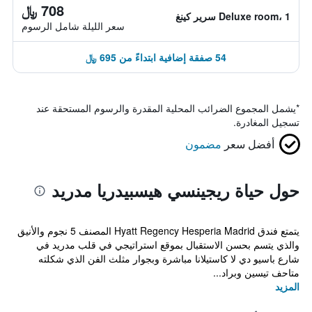
708 ﷼
Deluxe room، 1 سرير كينغ
سعر الليلة شامل الرسوم
54 صفقة إضافية ابتداءً من 695 ﷼
*
يشمل المجموع الضرائب المحلية المقدرة والرسوم المستحقة عند
تسجيل المغادرة.
أفضل سعر
مضمون
حول حياة ريجينسي هيسبيدريا مدريد
يتمتع فندق Hyatt Regency Hesperia Madrid المصنف 5 نجوم والأنيق
والذي يتسم بحسن الاستقبال بموقع استراتيجي في قلب مدريد في
شارع باسيو دي لا كاستيلانا مباشرة وبجوار مثلث الفن الذي شكلته
متاحف تيسين وبراد...
المزيد