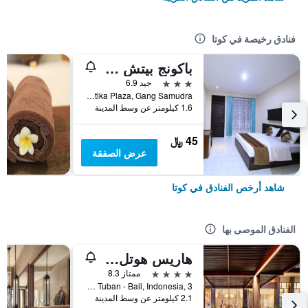
فنادق رخيصة في كوتا
باكونج بيتش ريزورت
3 نجوم
جيد 6.9
Jalan Kartika Plaza, Gang Samudra, كوتا, إندونيسيا
1.6 كيلومتر عن وسط المدينة
45 ﷼
عرض الصفقة
شاهد أرخص الفنادق في كوتا
الفنادق الموصى بها
هاريس هوتل كوتا توبان بالي
4 نجوم
ممتاز 8.3
Jl.Dewi Sartika Tuban - Bali, Indonesia, 3, كوتا, إندونيسيا
2.1 كيلومتر عن وسط المدينة