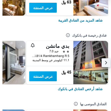
63 ﷼
عرض الصفقة
شاهد المزيد من الفنادق القريبة
فنادق رخيصة في بانكوك
بدي مانشن
2 نجمتين
جيد 7.0
5 Soi.81/4 Ramkhamhang R., بانكوك, تايلاند
11.1 كيلومتر عن وسط المدينة
45 ﷼
عرض الصفقة
شاهد أرخص الفنادق في بانكوك
الفنادق الموصى بها