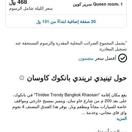
468 ﷼
Queen room، 1 سرير كوين
سعر الليلة شامل الرسوم
20 صفقة إضافية ابتداءً من 131 ﷼
*
يشمل المجموع الضرائب المحلية المقدرة والرسوم المستحقة عند
تسجيل المغادرة.
أفضل سعر
مضمون
حول تينيدي تريندي بانكوك كاوسان
يقع مكان إقامة "Tinidee Trendy Bangkok Khaosan" في بانكوك،
على بعد 200 م من شارع خاو سان، ويتميز بمسبح خارجي ومواقف
خاصة للسيارات مجاناً ومطعم وبار. يوفر هذا الفندق المصنف 4 نجوم
واي فاي مجاني، وخدمة ...
المزيد
من الجيد أن تعلم