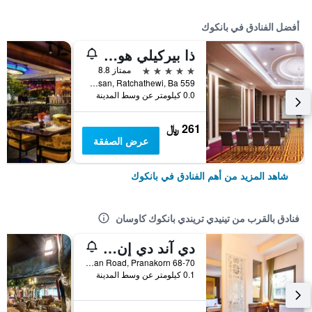
أفضل الفنادق في بانكوك
ذا بيركيلي هوتل براتونام
5 نجوم
ممتاز 8.8
559 Ratcharaprarop Rd., Makkasan, Ratchathewi, Ba, بانكوك, تايلاند
0.0 كيلومتر عن وسط المدينة
261 ﷼
عرض الصفقة
شاهد المزيد من أهم الفنادق في بانكوك
فنادق بالقرب من تينيدي تريندي بانكوك كاوسان
دي آند دي إن كاوسان
68-70 Khaosan Road, Pranakorn, بانكوك, تايلاند
0.1 كيلومتر عن وسط المدينة