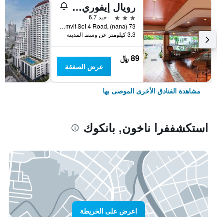
رويال إيفوري سوكومفيت نانا
3 نجوم
جيد 6.7
73 Sukhumvit Soi 4 Road, (nana), بانكوك, تايلاند
3.3 كيلومتر عن وسط المدينة
89 ﷼
عرض الصفقة
مشاهدة الفنادق الأخرى الموصى بها
استكشففرا ناخون, بانكوك
اعرض على الخريطة