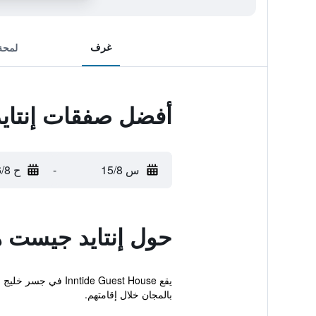
غرف
لمحة
أفضل صفقات إنتا
س 15/8
-
ح 16/8
حول إنتايد جيست 
بالمجان خلال إقامتهم.