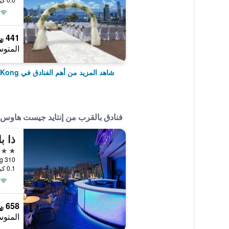
441 ﷼
المتوس
شاهد المزيد من أهم الفنادق في Hong Kong
فنادق بالقرب من إنتايد جيست هاوس
5 نجوم
310 Gloucester Road, Hong Kong, هونغ كونغ
0.1 كيلومتر عن وسط المدينة
658 ﷼
المتوس