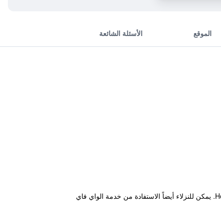
الموقع
الأسئلة الشائعة
يقع Inntide Guest House في جسر خليج على بعد ما يقارب العشر دقائق من فيكتوريا بارك وHong Kong Central Library. يمكن للنزلاء أيضاً الاستفادة من خدمة الواي فاي