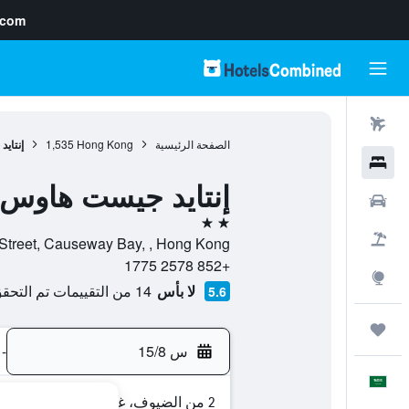
.com
رحلات طيران
الصفحة الرئيسية
Hong Kong
1,535
إنتاي
فنادق
إنتايد جيست هاوس
سيارات
2 نجمتين
حزم العروض
gston Street, Causeway Bay, , Hong Kong
+852 2578 1775
استكشاف
لا بأس
14 من التقييمات تم التحقق منها
5.6
رحلات
س 15/8
-
العَرَبِيَّة
2 من الضيوف، غرفة واحدة