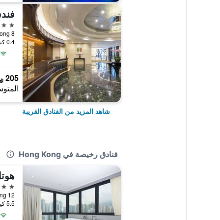
فندق
4 نجوم
8 Shelter Street, Hong Kong, هونغ كونغ
0.4 كيلومتر عن وسط المدينة
205 ﷼
المتوس
شاهد المزيد من الفنادق القريبة
فنادق رخيصة في Hong Kong
هوت
4 نجوم
12 Ka Hing Road, Hong Kong, هونغ كونغ
5.5 كيلومتر عن وسط المدينة