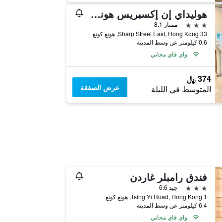
هوليداي إن إكسبريس هونغ كونغ كوزواي باي
3 نجوم
ممتاز 8.1
33 Sharp Street East, Hong Kong, هونغ كونغ
0.6 كيلومتر عن وسط المدينة
واي فاي مجاني
374 ﷼
عرض الصفقة
المتوسط في الليلة
فندق رامبلر غاردن
3 نجوم
جيد 6.6
1 Tsing Yi Road, Hong Kong, هونغ كونغ
6.4 كيلومتر عن وسط المدينة
واي فاي مجاني