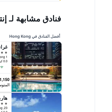
فنادق مشابهة لـ إ
أفضل الفنادق في Hong Kong
غران
5 نجوم
1 Harbour Road, Hong Kong, هونغ كونغ
0.0 كيلومتر عن وسط المدينة
1,150 ﷼
المتوس
هارب
5 نجوم
23, Oil Street, North Point, Hong Kong, هونغ كونغ
0.0 كيلومتر عن وسط المدينة