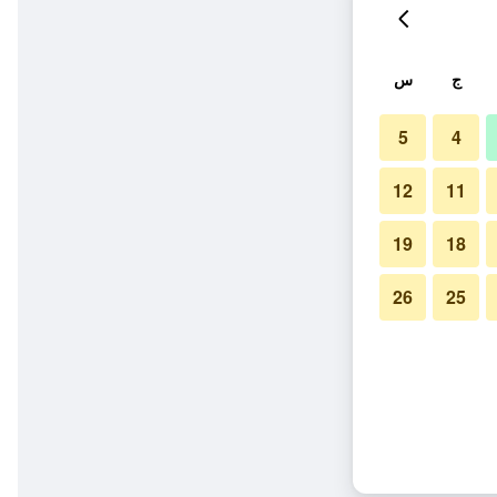
ج
س
5
4
12
11
19
18
26
25