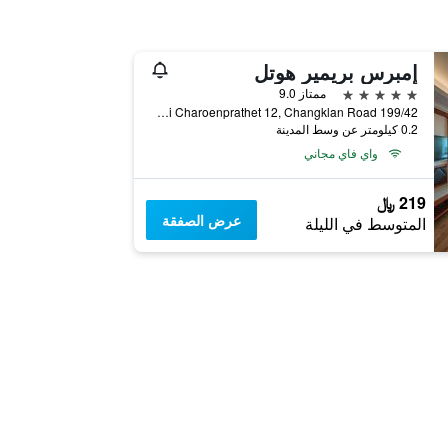
إمبرس بريمير هوتل
5 نجوم
ممتاز 9.0
199/42 Soi Charoenprathet 12, Changklan Road, شيانج ماي, تايلاند
0.2 كيلومتر عن وسط المدينة
واي فاي مجاني
219 ﷼
عرض الصفقة
المتوسط في الليلة