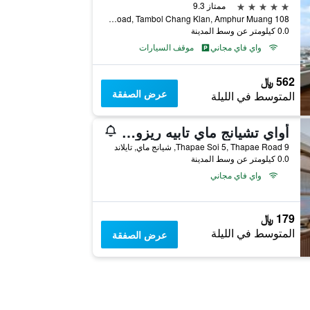
5 نجوم
ممتاز 9.3
108 Chang Klan Road, Tambol Chang Klan, Amphur Muang, شيانج ماي, تايلاند
0.0 كيلومتر عن وسط المدينة
واي فاي مجاني
موقف السيارات
562 ﷼
عرض الصفقة
المتوسط في الليلة
أواي تشيانج ماي تابيه ريزورت - إيه فيجان ريتريت
9 Thapae Soi 5, Thapae Road, شيانج ماي, تايلاند
0.0 كيلومتر عن وسط المدينة
واي فاي مجاني
179 ﷼
المتوسط في الليلة
عرض الصفقة