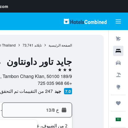
.com
رحلات طيران
الصفحة الرئيسية
تايلاند
73,741
n Thailand
فنادق
جايد تاور داونتاون
سيارات
ف
3 نجوم
حزم العروض
189/9 Chang Klan Road, Tambon Chang Klan, 50100, شيانج ماي, محافظة شيانغ ماي, تايلاند
+66 968 035 725
استكشاف
جيد
247 من التقييمات تم التحقق منها
7.0
رحلات
خ 13/8
-
العَرَبِيَّة
2 من الضيوف، غرفة واحدة