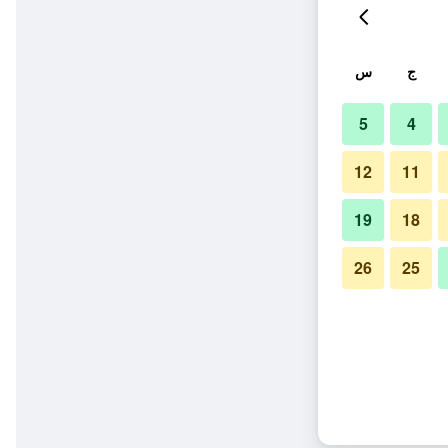
ج
س
5
4
12
11
19
18
26
25