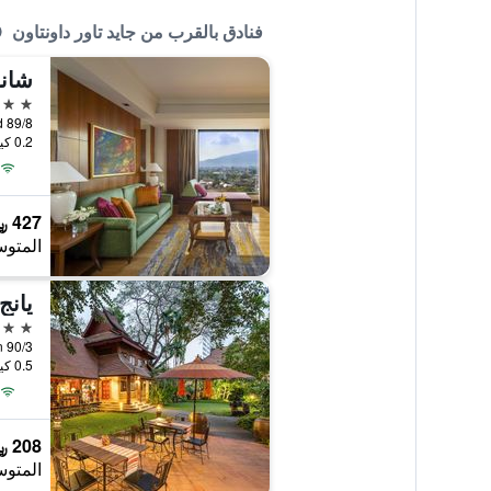
فنادق بالقرب من جايد تاور داونتاون
شانج
5 نجوم
89/8 Chang Klan Road, شيانج ماي, تايلاند
0.2 كيلومتر عن وسط المدينة
427 ﷼
المتوس
يانج
4 نجوم
0.5 كيلومتر عن وسط المدينة
208 ﷼
المتوس