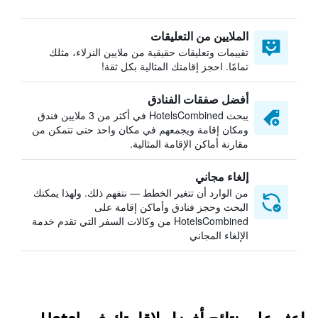
الملايين من التعليقات
تقييمات وتعليقات حقيقية من ملايين النزلاء، مثلك
تمامًا. احجز إقامتك المثالية بكل ثقة!
أفضل صفقات الفنادق
يبحث HotelsCombined في أكثر من 3 ملايين فندق
ومكان إقامة ويجمعهم في مكان واحد حتى تتمكن من
مقارنة أماكن الإقامة المثالية.
إلغاء مجاني
من الوارد أن تتغير الخطط — نتفهم ذلك. ولهذا يمكنك
البحث وحجز فنادق وأماكن إقامة على
HotelsCombined من وكالات السفر التي تقدم خدمة
الإلغاء المجاني