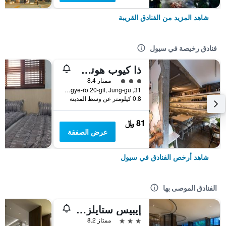
شاهد المزيد من الفنادق القريبة
فنادق رخيصة في سيول
ذا كيوب هوتل - دار ضيافة
تقييم فئة 3
ممتاز 8.4
31, Toegye-ro 20-gil, Jung-gu, سيول, كوريا الجنوبية
0.8 كيلومتر عن وسط المدينة
81 ﷼
عرض الصفقة
شاهد أرخص الفنادق في سيول
الفنادق الموصى بها
إيبيس ستايلز أمباسادور سيول غانغنام
3 نجوم
ممتاز 8.2