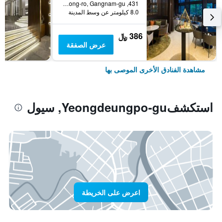
431, Samseong-ro, Gangnam-gu, سيول, كوريا الجنوبية
8.0 كيلومتر عن وسط المدينة
386 ﷼
عرض الصفقة
مشاهدة الفنادق الأخرى الموصى بها
استكشفYeongdeungpo-gu, سيول
اعرض على الخريطة