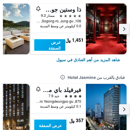
ذا وستين جوسون سول
5 نجوم
ممتاز 9.3
106, Sogong-ro, Jung-gu, سيول, كوريا الجنوبية
0.0 كيلومتر عن وسط المدينة
1,451 ﷼
عرض
الصفقة
شاهد المزيد من أهم الفنادق في سيول
فنادق بالقرب من Hotel Jasmine
فيرفيلد باي ماريوت سول
تقييم فئة 4
جيد 7.9
870, Gyeongin-ro Yeongdeungpo-gu, سيول, كوريا الجنوبية
0.1 كيلومتر عن وسط المدينة
357 ﷼
عرض الصفقة