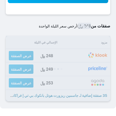
صفقات من
248 ﷼
/
أرخص سعر الليلة الواحدة
مزود
الإجمالي في الليلة
248 ﷼
عرض الصفقة
249 ﷼
عرض الصفقة
253 ﷼
عرض الصفقة
35 صفقة إضافية لـ جاسمين ريزورت هوتل بانكوك بي تي إ فراكانونج