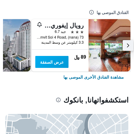
الفنادق الموصى بها
رويال إيفوري سوكومفيت نانا
3 نجوم
جيد 6.7
73 Sukhumvit Soi 4 Road, (nana), بانكوك, تايلاند
3.3 كيلومتر عن وسط المدينة
89 ﷼
عرض الصفقة
مشاهدة الفنادق الأخرى الموصى بها
استكشفواتهانا, بانكوك