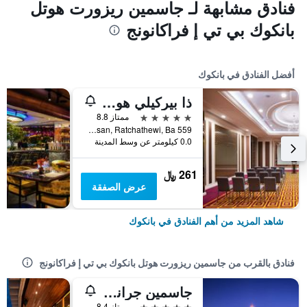
فنادق مشابهة لـ جاسمين ريزورت هوتل
بانكوك بي تي إ فراكانونج
أفضل الفنادق في بانكوك
ذا بيركيلي هوتل براتونام
5 نجوم
ممتاز 8.8
559 Ratcharaprarop Rd., Makkasan, Ratchathewi, Ba, بانكوك, تايلاند
0.0 كيلومتر عن وسط المدينة
261 ﷼
عرض الصفقة
شاهد المزيد من أهم الفنادق في بانكوك
فنادق بالقرب من جاسمين ريزورت هوتل بانكوك بي تي إ فراكانونج
جاسمين جراند ريزيدنس سويت بانكوك
5 نجوم
ممتاز 8.4