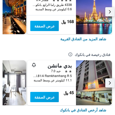
4338 طريق راما الرابع, بانكوك, تايلاند
0.6 كيلومتر عن وسط المدينة
168 ﷼
عرض الصفقة
شاهد المزيد من الفنادق القريبة
فنادق رخيصة في بانكوك
بدي مانشن
2 نجمتين
جيد 7.0
5 Soi.81/4 Ramkhamhang R., بانكوك, تايلاند
11.1 كيلومتر عن وسط المدينة
45 ﷼
عرض الصفقة
شاهد أرخص الفنادق في بانكوك