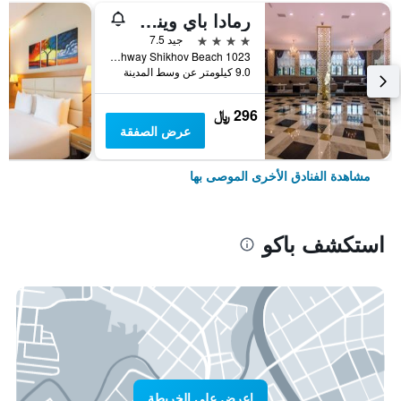
رمادا باي ويندام باكو
4 نجوم
جيد 7.5
Salyan Highway Shikhov Beach 1023, باكو, أذربيجان
9.0 كيلومتر عن وسط المدينة
296 ﷼
عرض الصفقة
مشاهدة الفنادق الأخرى الموصى بها
استكشف باكو
اعرض على الخريطة