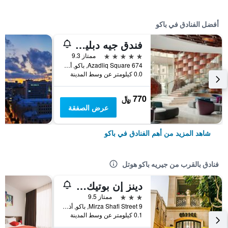
أفضل الفنادق في باكو
فندق جيه دبليو ماريوت أبشيرون باكو
5 نجوم
ممتاز 9.3
674 Azadliq Square, باكو, أذربيجان
0.0 كيلومتر عن وسط المدينة
770 ﷼
عرض الصفقة
شاهد المزيد من أهم الفنادق في باكو
فنادق بالقرب من جيريه باكو هوتل
دينز إن بوتيك هوتل
3 نجوم
ممتاز 9.5
Mirza Shafi Street 9, باكو, أذربيجان
0.1 كيلومتر عن وسط المدينة