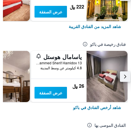
222 ﷼
عرض الصفقة
شاهد المزيد من الفنادق القريبة
فنادق رخيصة في باكو
ياسامال هوستل
General Mammed Sherif Hamidov 13, باكو, أذربيجان
4.8 كيلومتر عن وسط المدينة
26 ﷼
عرض الصفقة
شاهد أرخص الفنادق في باكو
الفنادق الموصى بها