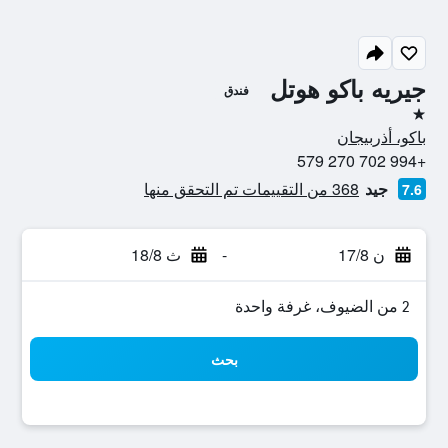
جيريه باكو هوتل
فندق
نجمة واحدة
باكو، أذربيجان
+994 702 270 579
جيد
368 من التقييمات تم التحقق منها
7.6
ن 17/8
-
ث 18/8
2 من الضيوف، غرفة واحدة
بحث