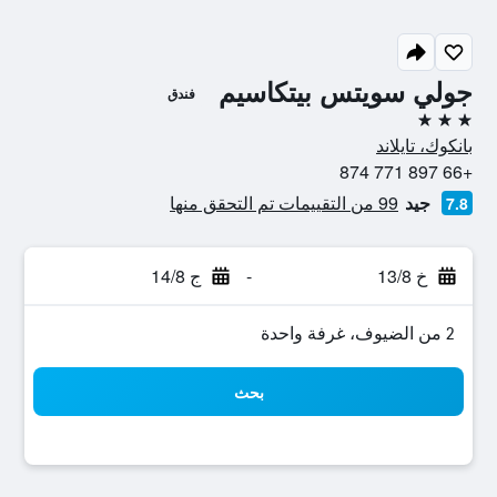
جولي سويتس بيتكاسيم
فندق
3 نجوم
بانكوك، تايلاند
+66 897 771 874
جيد
99 من التقييمات تم التحقق منها
7.8
خ 13/8
-
ج 14/8
2 من الضيوف، غرفة واحدة
بحث