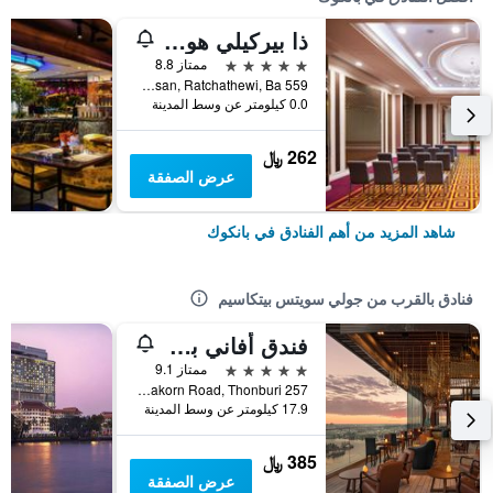
ذا بيركيلي هوتل براتونام
5 نجوم
ممتاز 8.8
559 Ratcharaprarop Rd., Makkasan, Ratchathewi, Ba, بانكوك, تايلاند
0.0 كيلومتر عن وسط المدينة
262 ﷼
عرض الصفقة
شاهد المزيد من أهم الفنادق في بانكوك
فنادق بالقرب من جولي سويتس بيتكاسيم
فندق أفاني بلس ريفرسايد بانكوك
5 نجوم
ممتاز 9.1
257 Charoennakorn Road, Thonburi, بانكوك, تايلاند
17.9 كيلومتر عن وسط المدينة
385 ﷼
عرض الصفقة