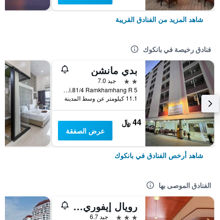
شاهد المزيد من الفنادق القريبة
فنادق رخيصة في بانكوك
بدي مانشن
2 نجمتين
جيد 7.0
5 Soi.81/4 Ramkhamhang R., بانكوك, تايلاند
11.1 كيلومتر عن وسط المدينة
44 ﷼
عرض الصفقة
شاهد أرخص الفنادق في بانكوك
الفنادق الموصى بها
رويال إيفوري سوكومفيت نانا
3 نجوم
جيد 6.7