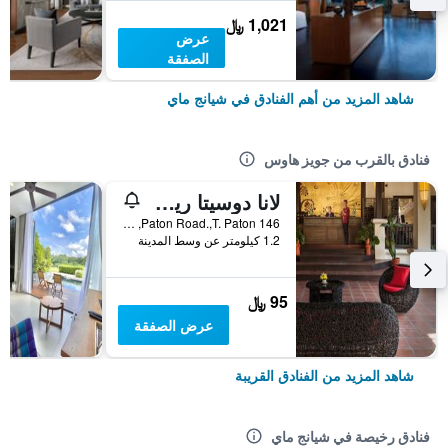
1,021 ﷼
عرض
الصفقة
شاهد المزيد من أهم الفنادق في شيانج ماي
فنادق بالقرب من جويز هاوس
لانا دوسيتا ريفر سايد بوتيك ريزورت
146 Paton Road.,T. Paton, شيانج ماي, تايلاند
1.2 كيلومتر عن وسط المدينة
95 ﷼
عرض الصفقة
شاهد المزيد من الفنادق القريبة
فنادق رخيصة في شيانج ماي