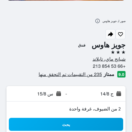
صور لـ جويز هاوس
جويز هاوس
فندق
3 نجوم
شيانج ماي، تايلاند
+66 53 854 213
ممتاز
235 من التقييمات تم التحقق منها
9.0
ج 14/8
-
س 15/8
2 من الضيوف، غرفة واحدة
بحث