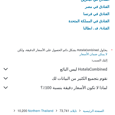
الفنادق في مصر
الفنادق في فرنسا
الفنادق في المملكة المتحدة
الفنادق في إيطاليا
الفنادق في تايلاند
*
يحاول HotelsCombined بشكل دائم الحصول على الأسعار الدقيقة، ولكن
لا يمكن ضمان الأسعار
.
إليك السبب:
HotelsCombined ليس البائع
نقوم بتجميع الكثير من البيانات لك
لماذا لا تكون الأسعار دقيقة بنسبة 100٪؟
الصفحة الرئيسية
تايلاند
73,741
Northern Thailand
10,200