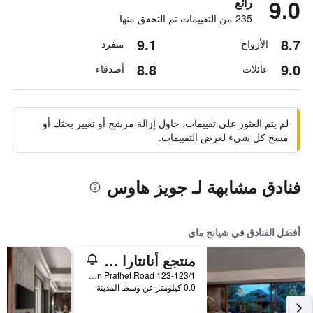
9.0
رائع
235 من التقييمات تم التحقق منها
9.1
8.7
الأزواج
منفرد
8.8
9.0
عائلات
أصدقاء
لم يتم العثور على تقييمات. حاول إزالة مرشح أو تغيير بحثك أو
مسح كل شيء لعرض التقييمات.
فنادق مشابهة لـ جويز هاوس
أفضل الفنادق في شيانج ماي
منتجع أنانتارا شيانغ ماي
123-123/1 Charoen Prathet Road, شيانج ماي, تايلاند
0.0 كيلومتر عن وسط المدينة