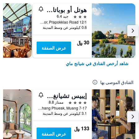
هوتل أو بوباتارا تشيانغماي
3 نجوم
جيد 6.4
12/1 Soi 4 Kor, Prapokklao Road, شيانج ماي, تايلاند
0.6 كيلومتر عن وسط المدينة
30 ﷼
عرض الصفقة
شاهد أرخص الفنادق في شيانج ماي
الفنادق الموصى بها
إيبيس تشيانغ ماي نيمان جورنيوب
4 نجوم
ممتاز 8.8
7-17 Moo 2, Huay Kaew Road Chang Phueak, Muang, شيانج ماي, تايلاند
3.1 كيلومتر عن وسط المدينة
133 ﷼
عرض الصفقة