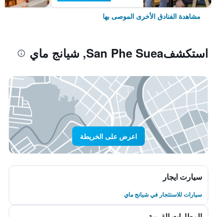
مشاهدة الفنادق الأخرى الموصى بها
استكشفSan Phe Suea, شيانج ماي
اعرض على الخريطة
سيارت ايجار
سيارات للاستئجار في شيانج ماي
المطارات القريبة