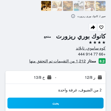
صور لـ كانوك بوري ريزورت
كانوك بوري ريزورت
منتجع
4 نجوم
كوه ساموي، تايلاند
+66 77 914 444
ممتاز
1,212 من التقييمات تم التحقق منها
8.2
ر 12/8
-
خ 13/8
2 من الضيوف، غرفة واحدة
بحث