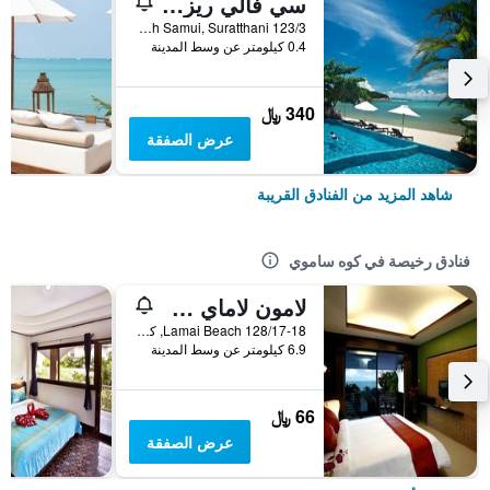
سي فالي ريزورت
123/3 Moo 2 Lipa Noi, Koh Samui, Suratthani, كوه ساموي, تايلاند
0.4 كيلومتر عن وسط المدينة
340 ﷼
عرض الصفقة
شاهد المزيد من الفنادق القريبة
فنادق رخيصة في كوه ساموي
لامون لاماي ريزيدنس
128/17-18 Lamai Beach, كوه ساموي, تايلاند
6.9 كيلومتر عن وسط المدينة
66 ﷼
عرض الصفقة