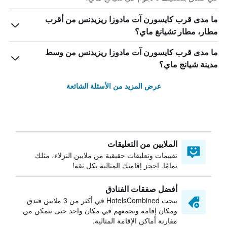
ما مدى قرب كايسورن آت مادوزا ريزيدنس من أقرب
مطار، مطار تشيانغ ماي؟
ما مدى قرب كايسورن آت مادوزا ريزيدنس من وسط
مدينة شيانج ماي؟
عرض المزيد من الأسئلة الشائعة
الملايين من التعليقات
تقييمات وتعليقات حقيقية من ملايين النزلاء، مثلك
تمامًا. احجز إقامتك المثالية بكل ثقة!
أفضل صفقات الفنادق
يبحث HotelsCombined في أكثر من 3 ملايين فندق
ومكان إقامة ويجمعهم في مكان واحد حتى تتمكن من
مقارنة أماكن الإقامة المثالية.