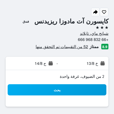
كايسورن آت مادوزا ريزيدنس
فندق
3 نجوم
شيانج ماي، تايلاند
+66 832 968 666
ممتاز
52 من التقييمات تم التحقق منها
8.9
خ 13/8
-
ج 14/8
2 من الضيوف، غرفة واحدة
بحث