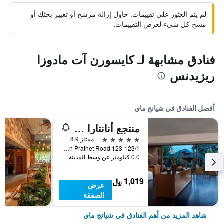
لم يتم العثور على تقييمات. حاول إزالة مرشح أو تغيير بحثك أو
مسح كل شيء لعرض التقييمات.
فنادق مشابهة لـ كايسورن آت مادوزا
ريزيدنس
أفضل الفنادق في شيانج ماي
منتجع أنانتارا شيانغ ماي
5 نجوم
ممتاز 8.9
123-123/1 Charoen Prathet Road, شيانج ماي, تايلاند
0.0 كيلومتر عن وسط المدينة
1,019 ﷼
عرض
الصفقة
شاهد المزيد من أهم الفنادق في شيانج ماي