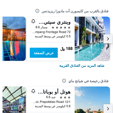
فنادق بالقرب من كايسورن آت مادوزا ريزيدنس
وينتري سيتي ريزورت تشيانغ ماي
5 نجوم
ممتاز 8.6
72 Highway Chiang Mai-Lampang Frontage Road, شيانج ماي, تايلاند
0.5 كيلومتر عن وسط المدينة
188 ﷼
عرض الصفقة
شاهد المزيد من الفنادق القريبة
فنادق رخيصة في شيانج ماي
هوتل أو بوباتارا تشيانغماي
3 نجوم
جيد 6.6
12/1 Soi 4 Kor, Prapokklao Road, شيانج ماي, تايلاند
0.6 كيلومتر عن وسط المدينة