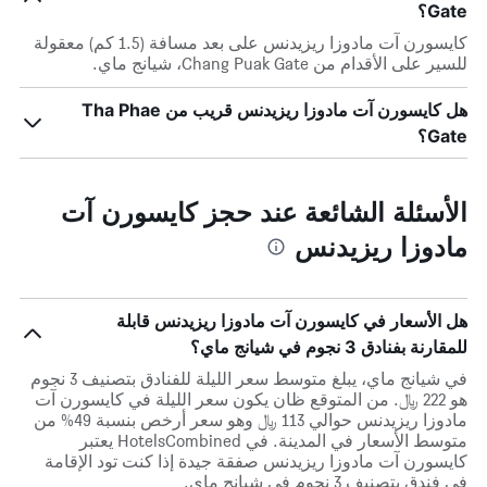
Gate؟
كايسورن آت مادوزا ريزيدنس على بعد مسافة (1.5 كم) معقولة
للسير على الأقدام من Chang Puak Gate، شيانج ماي.
هل كايسورن آت مادوزا ريزيدنس قريب من Tha Phae
Gate؟
الأسئلة الشائعة عند حجز كايسورن آت
مادوزا ريزيدنس
هل الأسعار في كايسورن آت مادوزا ريزيدنس قابلة
للمقارنة بفنادق 3 نجوم في شيانج ماي؟
في شيانج ماي، يبلغ متوسط ​​سعر الليلة للفنادق بتصنيف 3 نجوم
هو 222 ﷼. من المتوقع ظان يكون سعر الليلة في كايسورن آت
مادوزا ريزيدنس حوالي 113 ﷼ وهو سعر أرخص بنسبة 49% من
متوسط الأسعار في المدينة. في HotelsCombined يعتبر
كايسورن آت مادوزا ريزيدنس صفقة جيدة إذا كنت تود الإقامة
في فندق بتصنيف 3 نجوم في شيانج ماي.