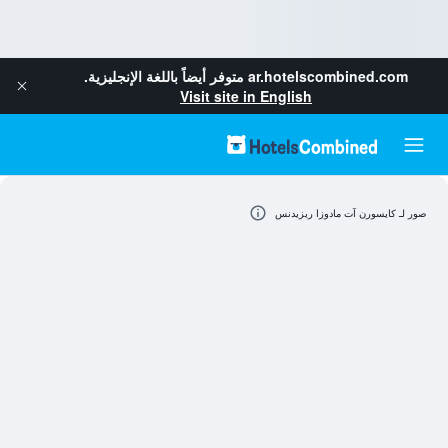
ar.hotelscombined.com
متوفر أيضاً باللغة الإنجليزية.
Visit site in English
صور لـ كايسورن آت مادوزا ريزيدنس