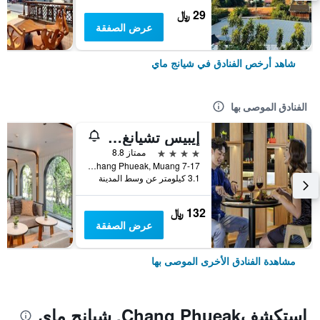
29 ﷼
عرض الصفقة
شاهد أرخص الفنادق في شيانج ماي
الفنادق الموصى بها
إيبيس تشيانغ ماي نيمان جورنيوب
4 نجوم
ممتاز 8.8
7-17 Moo 2, Huay Kaew Road Chang Phueak, Muang, شيانج ماي, تايلاند
3.1 كيلومتر عن وسط المدينة
132 ﷼
عرض الصفقة
مشاهدة الفنادق الأخرى الموصى بها
استكشفChang Phueak, شيانج ماي