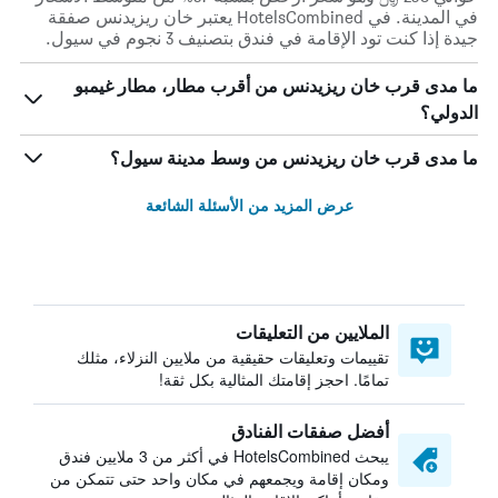
في المدينة. في HotelsCombined يعتبر خان ريزيدنس صفقة
جيدة إذا كنت تود الإقامة في فندق بتصنيف 3 نجوم في سيول.
ما مدى قرب خان ريزيدنس من أقرب مطار، مطار غيمبو
الدولي؟
ما مدى قرب خان ريزيدنس من وسط مدينة سيول؟
عرض المزيد من الأسئلة الشائعة
الملايين من التعليقات
تقييمات وتعليقات حقيقية من ملايين النزلاء، مثلك
تمامًا. احجز إقامتك المثالية بكل ثقة!
أفضل صفقات الفنادق
يبحث HotelsCombined في أكثر من 3 ملايين فندق
ومكان إقامة ويجمعهم في مكان واحد حتى تتمكن من