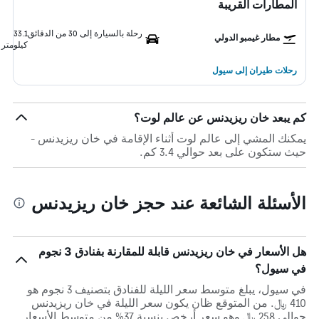
المطارات القريبة
رحلة بالسيارة إلى 30 من الدقائق
33.1
مطار غيمبو الدولي
كيلومتر
رحلات طيران إلى سيول
كم يبعد خان ريزيدنس عن عالم لوت؟
يمكنك المشي إلى عالم لوت أثناء الإقامة في خان ريزيدنس -
حيث ستكون على بعد حوالي 3.4 كم.
الأسئلة الشائعة عند حجز خان ريزيدنس
هل الأسعار في خان ريزيدنس قابلة للمقارنة بفنادق 3 نجوم
في سيول؟
في سيول، يبلغ متوسط ​​سعر الليلة للفنادق بتصنيف 3 نجوم هو
410 ﷼. من المتوقع ظان يكون سعر الليلة في خان ريزيدنس
حوالي 258 ﷼ وهو سعر أرخص بنسبة 37% من متوسط الأسعار