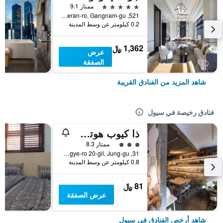
5 نجوم
ممتاز 9.1
521, Teheran-ro, Gangnam-gu, سيول, كوريا الجنوبية
0.2 كيلومتر عن وسط المدينة
1,362 ﷼
عرض
الصفقة
شاهد المزيد من الفنادق القريبة
فنادق رخيصة في سيول
ذا كيوب هوتل - دار ضيافة
تقييم فئة 3
ممتاز 8.3
31, Toegye-ro 20-gil, Jung-gu, سيول, كوريا الجنوبية
0.8 كيلومتر عن وسط المدينة
81 ﷼
عرض الصفقة
شاهد أرخص الفنادق في سيول