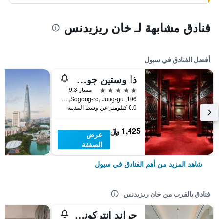
فنادق مشابهة لـ خان ريزيدنس
أفضل الفنادق في سيول
ذا وستين جوسون سول
5 نجوم
ممتاز 9.3
106, Sogong-ro, Jung-gu, سيول, كوريا الجنوبية
0.0 كيلومتر عن وسط المدينة
1,425 ﷼
عرض
الصفقة
شاهد المزيد من أهم الفنادق في سيول
فنادق بالقرب من خان ريزيدنس
جراند إنتركونتننتال سول بارناس باي آيتش جي