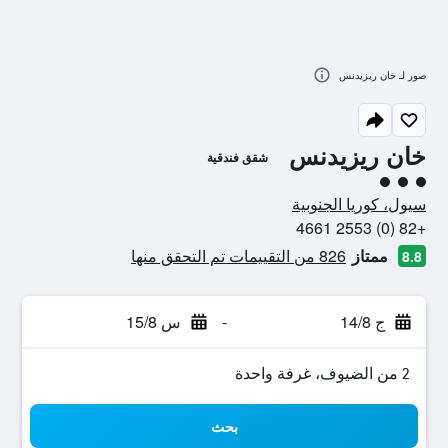
صور لـ خان ريزيدنس
خان ريزيدنس
شقق فندقية
تقييم فئة 3
سيول، كوريا الجنوبية
+82 (0) 2553 4661
ممتاز
826 من التقييمات تم التحقق منها
8.8
ج 14/8
-
س 15/8
2 من الضيوف، غرفة واحدة
بحث