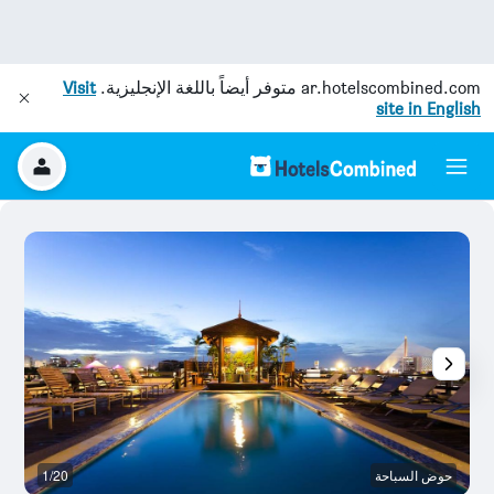
ar.hotelscombined.com
متوفر أيضاً باللغة الإنجليزية.
Visit
site in English
حوض السباحة
1/20
ح