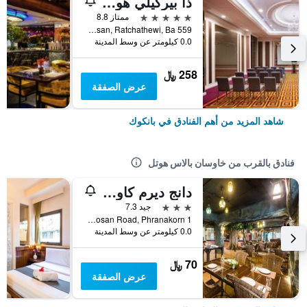
ذا بيركيلي هوتل براتونام
5 نجوم
ممتاز 8.8
559 Ratcharaprarop Rd., Makkasan, Ratchathewi, Ba, بانكوك, تايلاند
0.0 كيلومتر عن وسط المدينة
258 ﷼
عرض الصفقة
شاهد المزيد من أهم الفنادق في بانكوك
فنادق بالقرب من خاوسان بالاس هوتل
دانج ديرم كاوسان
3 نجوم
جيد 7.3
1 Khaosan Road, Phranakorn, بانكوك, تايلاند
0.0 كيلومتر عن وسط المدينة
70 ﷼
عرض الصفقة