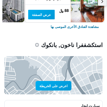
88 ﷼
عرض الصفقة
مشاهدة الفنادق الأخرى الموصى بها
استكشففرا ناخون, بانكوك
اعرض على الخريطة
سيارت ايجار