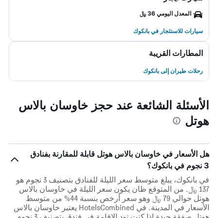
المعدل اليومي 36 ﷼
سيارات للاستئجار في بانكوك
المطارات القريبة
رحلات طيران إلى بانكوك
الأسئلة الشائعة عند حجز خاوسان بالاس
هوتل
هل الأسعار في خاوسان بالاس هوتل قابلة للمقارنة بفنادق
3 نجوم في بانكوك؟
في بانكوك، يبلغ متوسط ​​سعر الليلة للفنادق بتصنيف 3 نجوم هو
137 ﷼. من المتوقع ظان يكون سعر الليلة في خاوسان بالاس
هوتل حوالي 79 ﷼ وهو سعر أرخص بنسبة 44% من متوسط
الأسعار في المدينة. في HotelsCombined يعتبر خاوسان بالاس
هوتل صفقة جيدة إذا كنت تود الإقامة في فندق بتصنيف 3 نجوم