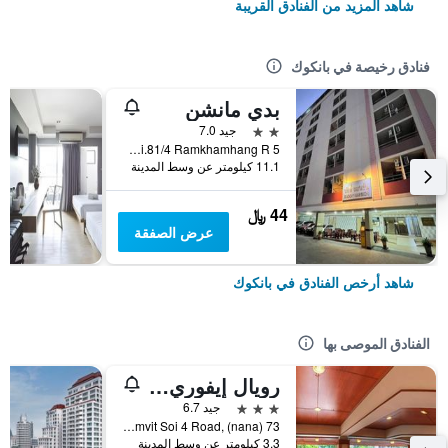
شاهد المزيد من الفنادق القريبة
فنادق رخيصة في بانكوك
بدي مانشن
2 نجمتين
جيد 7.0
5 Soi.81/4 Ramkhamhang R., بانكوك, تايلاند
11.1 كيلومتر عن وسط المدينة
44 ﷼
عرض الصفقة
شاهد أرخص الفنادق في بانكوك
الفنادق الموصى بها
رويال إيفوري سوكومفيت نانا
3 نجوم
جيد 6.7
73 Sukhumvit Soi 4 Road, (nana), بانكوك, تايلاند
3.3 كيلومتر عن وسط المدينة