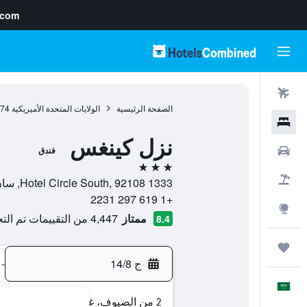
.com
رحلات طيران
الصفحة الرئيسية
الولايات المتحدة الأميريكية
974
فنادق
نزل كينغس
سيارات
فندق
3 نجوم
حزم العروض
1333 Hotel Circle South, 92108, سان دييغو, كاليفورنيا, الولايات المتحدة الأميريكية
+1 619 297 2231
استكشاف
ممتاز
4,447 من التقييمات تم التحقق منها
8.4
رحلات
ج 14/8
-
العَرَبِيَّة
2 من الضيوف، غرفة واحدة