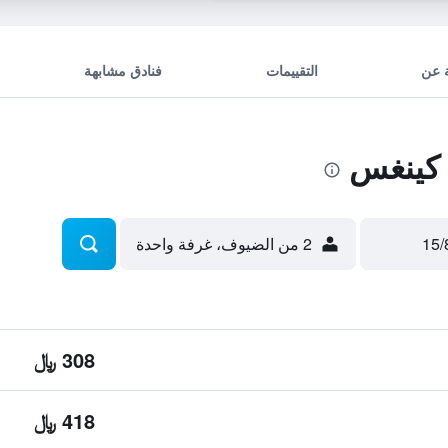
 عن
التقييمات
فنادق مشابهة
كينغس
2 من الضيوف، غرفة واحدة
308 ﷼
418 ﷼