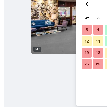
ج
س
5
4
12
11
1/17
آخر
19
18
26
25