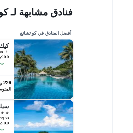
فنادق مشابهة لـ كو
أفضل الفنادق في كو تشانغ
1/1 Moo 4, Haad Sai Khao, كو تشانغ, تايلاند
0.0 كيلومتر عن وسط المدينة
226 ﷼
المتوس
سيلف
5 نجوم
63 Moo 4 Koh Chang, كو تشانغ, تايلاند
0.0 كيلومتر عن وسط المدينة