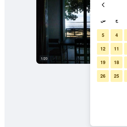
ج
س
5
4
12
11
1/20
آخر
19
18
26
25