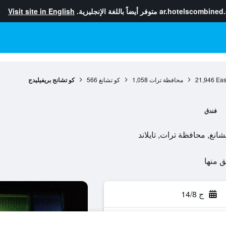
ar.hotelscombined
متوفر أيضاً باللغة الإنجليزية.
Visit site in English
Eas
21,946
محافظة ترات
1,058
كو تشانغ
566
كو تشانج بريفيليدج
فندق
ج 14/8