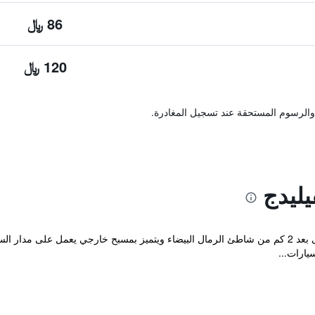
86 ﷼
120 ﷼
والرسوم المستحقة عند تسجيل المغادرة.
يليدج
يقع Kohchang Privilege في كو تشانغ على بعد 2 كم من شاطئ الرمال البيضاء ويتميز بمسبح خارجي 
يارات...