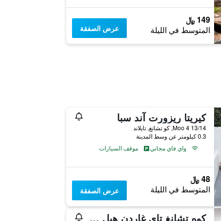
149 ﷼
عرض الصفقة
المتوسط في الليلة
كيريتا ريزورت آند سبا
13/14 Moo 4, كو تشانغ, تايلاند
0.3 كيلومتر عن وسط المدينة
واي فاي مجاني
موقف السيارات
48 ﷼
المتوسط في الليلة
عرض الصفقة
كوه تشانغ تاي غاردن هيل ريزورت