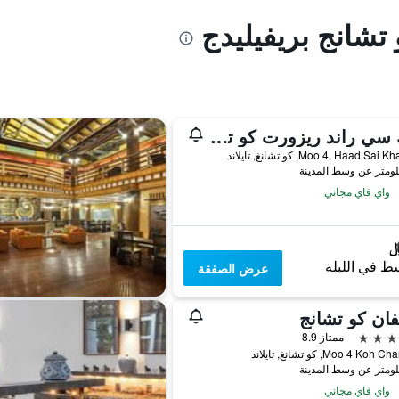
 تشانج بريفيليدج
كيك سي راند ريزورت كو تشانج
واي فاي مجاني
ط في الليلة
عرض الصفقة
ان كو تشانج
ممتاز 8.9
واي فاي مجاني