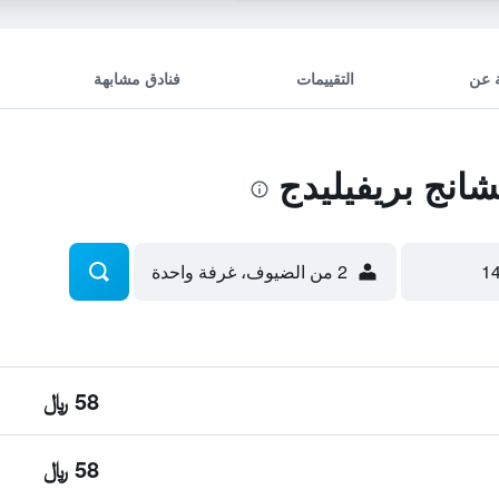
 عن
التقييمات
فنادق مشابهة
انج بريفيليدج
2 من الضيوف، غرفة واحدة
58 ﷼
58 ﷼