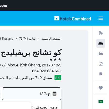
.com
رحلات طيران
الصفحة الرئيسية
تايلاند
73,741
t Thailand
فنادق
كو تشانج بريفيليدج
سيارات
3 نجوم
حزم العروض
13/5 Moo.4, Koh Chang, 23170, كو تشانغ, محافظة ترات, تايلاند
+66 634 923 654
استكشاف
ممتاز
742 من التقييمات تم التحقق منها
8.2
رحلات
خ 13/8
-
العَرَبِيَّة
2 من الضيوف، غرفة واحدة