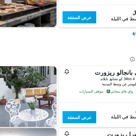
عرض الصفقة
ط في الليلة
نغ
 بانجالو ريزورت
د
واي فاي مجاني
موقف السيارات
ط في الليلة
عرض الصفقة
را ريزورت