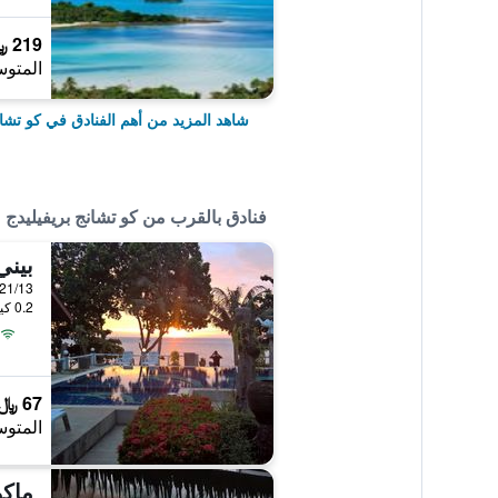
219 ﷼
المتوس
شاهد المزيد من أهم الفنادق في كو تشا
فنادق بالقرب من كو تشانج بريفيليدج
بيني
21/13 Moo 4, كو تشانغ, تايلان
0.2 كيلومتر عن وسط المدينة
67 ﷼
المتوس
ماكو