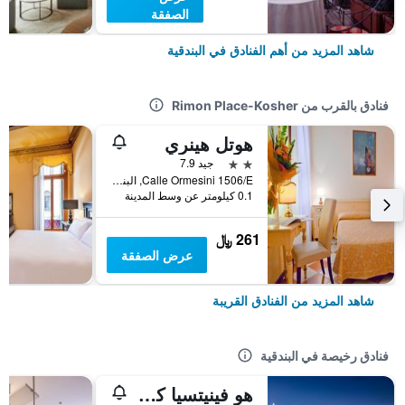
الصفقة
شاهد المزيد من أهم الفنادق في البندقية
فنادق بالقرب من Rimon Place-Kosher
هوتل هينري
2 نجمتين
جيد 7.9
Calle Ormesini 1506/E, البندقية, فينيتو, إيطاليا
0.1 كيلومتر عن وسط المدينة
261 ﷼
عرض الصفقة
شاهد المزيد من الفنادق القريبة
فنادق رخيصة في البندقية
هو فينيتسيا كامبنج إن تاون