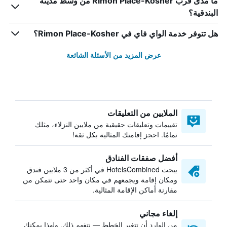
ما مدى قرب Rimon Place-Kosher من وسط مدينة
البندقية؟
هل تتوفر خدمة الواي فاي في Rimon Place-Kosher؟
عرض المزيد من الأسئلة الشائعة
الملايين من التعليقات
تقييمات وتعليقات حقيقية من ملايين النزلاء، مثلك
تمامًا. احجز إقامتك المثالية بكل ثقة!
أفضل صفقات الفنادق
يبحث HotelsCombined في أكثر من 3 ملايين فندق
ومكان إقامة ويجمعهم في مكان واحد حتى تتمكن من
مقارنة أماكن الإقامة المثالية.
إلغاء مجاني
من الوارد أن تتغير الخطط — نتفهم ذلك. ولهذا يمكنك