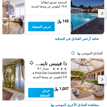
البندقية, فينيتو, إيطاليا
10.0 كيلومتر عن وسط المدينة
145 ﷼
عرض الصفقة
شاهد أرخص الفنادق في البندقية
الفنادق الموصى بها
ذا فينيس تايمز هوتل، فينيت كوليكش باي آيتش جي
4 نجوم
ممتاز 9.1
Calle Priuli Dei Cavalletti 99/D, البندقية, فينيتو, إيطاليا
0.9 كيلومتر عن وسط المدينة
1,007 ﷼
عرض
الصفقة
مشاهدة الفنادق الأخرى الموصى بها