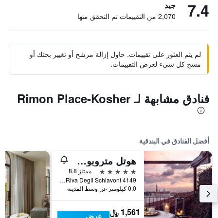
7.4
جيد
2,070 من التقييمات تم التحقق منها
لم يتم العثور على تقييمات. حاول إزالة مرشح أو تغيير بحثك أو
مسح كل شيء لعرض التقييمات.
فنادق مشابهة لـ Rimon Place-Kosher
أفضل الفنادق في البندقية
هوتل متروبول فينيتسيا
5 نجوم
ممتاز 8.8
Riva Degli Schiavoni 4149, البندقية, فينيتو, إيطاليا
0.0 كيلومتر عن وسط المدينة
1,561 ﷼
عرض