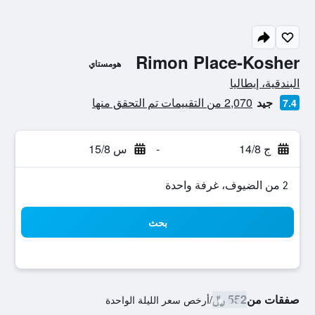
Rimon Place-Kosher
هومستاي
تقييم فئة 0
البندقية، إيطاليا
جيد
2,070 من التقييمات تم التحقق منها
7.4
ج 14/8
-
س 15/8
2 من الضيوف، غرفة واحدة
بحث
صفقات من
552 ﷼
/
أرخص سعر الليلة الواحدة