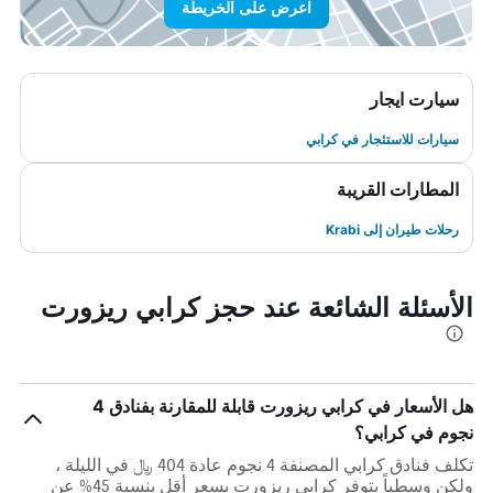
اعرض على الخريطة
سيارت ايجار
سيارات للاستئجار في كرابي
المطارات القريبة
رحلات طيران إلى Krabi
الأسئلة الشائعة عند حجز كرابي ريزورت
هل الأسعار في كرابي ريزورت قابلة للمقارنة بفنادق 4
نجوم في كرابي؟
تكلف فنادق كرابي المصنفة 4 نجوم عادة 404 ﷼ في الليلة ،
ولكن وسطياً يتوفر كرابي ريزورت بسعر أقل بنسبة 45% عن