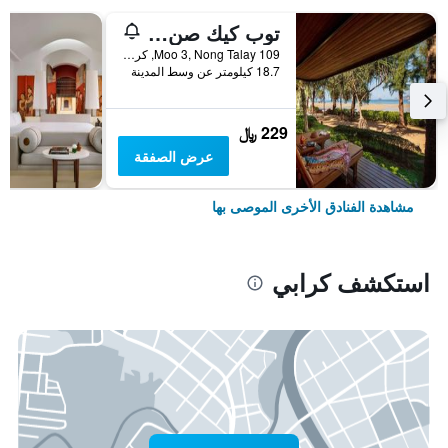
توب كيك صن سيت بيتش ريزورت
109 Moo 3, Nong Talay, كرابي, تايلاند
18.7 كيلومتر عن وسط المدينة
229 ﷼
عرض الصفقة
مشاهدة الفنادق الأخرى الموصى بها
استكشف كرابي