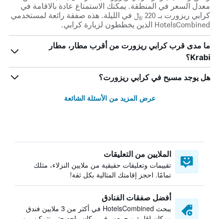
معدل السعر في المنطقة. يمكنك الاستمتاع عادة بالاقامة في
كرابي ريزورت بـ 220 ﷼ في الليلة. هذه صفقة رائعة لمستخدمي
HotelsCombined الذين يخططون لزيارة كرابي.
ما مدى قرب كرابي ريزورت من أقرب مطار، مطار
Krabi؟
هل يوجد مسبح في كرابي ريزورت؟
عرض المزيد من الأسئلة الشائعة
الملايين من التعليقات
تقييمات وتعليقات حقيقية من ملايين النزلاء، مثلك
تمامًا. احجز إقامتك المثالية بكل ثقة!
أفضل صفقات الفنادق
يبحث HotelsCombined في أكثر من 3 ملايين فندق
ومكان إقامة ويجمعهم في مكان واحد حتى تتمكن من