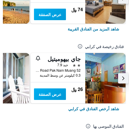
74 ﷼
عرض الصفقة
شاهد المزيد من الفنادق القريبة
فنادق رخيصة في كرابي
جاي بيهوميتيل
2 نجمتين
جيد 7.9
52 Soi 5 Maharat Road Pak Nam Muang, كرابي, تايلاند
0.3 كيلومتر عن وسط المدينة
26 ﷼
عرض الصفقة
شاهد أرخص الفنادق في كرابي
الفنادق الموصى بها