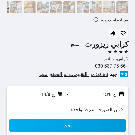
صور لـ كرابي ريزورت
كرابي ريزورت
منتجع
4 نجوم
كرابي، تايلاند
+66 75 637 030
جيد
5,098 من التقييمات تم التحقق منها
7.5
خ 13/8
-
ج 14/8
2 من الضيوف، غرفة واحدة
بحث