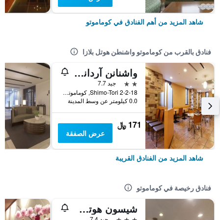
شاهد المزيد من أهم الفنادق في كوماموتو
فنادق بالقرب من كوماموتو واشنطن هوتل بلازا
واشنانن آرداني ي وتل كوماموتو شيمو-توري
2 نجمتين
جيد 7.7
2-2-18 Shimo-Tori, كوماموتو, اليابان
0.0 كيلومتر عن وسط المدينة
171 ﷼
عرض الصفقة
شاهد المزيد من الفنادق القريبة
فنادق رخيصة في كوماموتو
شيسون هوتل كوماموتو
3 نجوم
جيد 7.4