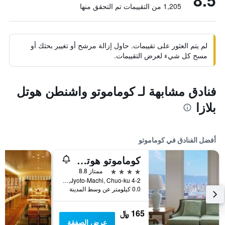
8.5
1,205 من التقييمات تم التحقق منها
لم يتم العثور على تقييمات. حاول إزالة مرشح أو تغيير بحثك أو
مسح كل شيء لعرض التقييمات.
فنادق مشابهة لـ كوماموتو واشنطن هوتل
بلازا
أفضل الفنادق في كوماموتو
كوماموتو هوتل كاسل
4 نجوم
ممتاز 8.8
4-2 Jyoto-Machi, Chuo-ku, كوماموتو, اليابان
0.0 كيلومتر عن وسط المدينة
165 ﷼
عرض الصفقة