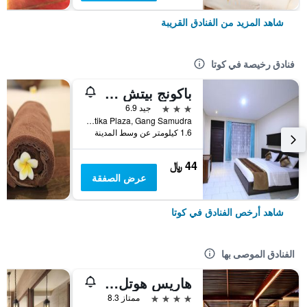
شاهد المزيد من الفنادق القريبة
فنادق رخيصة في كوتا
باكونج بيتش ريزورت
3 نجوم
جيد 6.9
Jalan Kartika Plaza, Gang Samudra, كوتا, إندونيسيا
1.6 كيلومتر عن وسط المدينة
44 ﷼
عرض الصفقة
شاهد أرخص الفنادق في كوتا
الفنادق الموصى بها
هاريس هوتل كوتا توبان بالي
4 نجوم
ممتاز 8.3