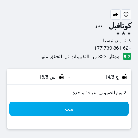
كوتافيل
فندق
3 نجوم
كوتا، إندونيسيا
+62 361 739 177
ممتاز
323 من التقييمات تم التحقق منها
8.2
ج 14/8
-
س 15/8
2 من الضيوف، غرفة واحدة
بحث