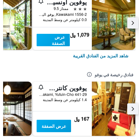
يوفوين أونسين ريوتاي تانوكورا
3 نجوم
ممتاز 9.5
1556-2 Kawakami, يوفو, اليابان
0.0 كيلومتر عن وسط المدينة
1,079 ﷼
عرض
الصفقة
شاهد المزيد من الفنادق القريبة
فنادق رخيصة في يوفو
يوفوين كانتري رود يوث هوستل
441-29 Kawakami, Yufuin-Cho, يوفو, اليابان
1.4 كيلومتر عن وسط المدينة
167 ﷼
عرض الصفقة