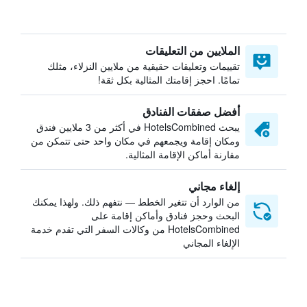
الملايين من التعليقات
تقييمات وتعليقات حقيقية من ملايين النزلاء، مثلك
تمامًا. احجز إقامتك المثالية بكل ثقة!
أفضل صفقات الفنادق
يبحث HotelsCombined في أكثر من 3 ملايين فندق
ومكان إقامة ويجمعهم في مكان واحد حتى تتمكن من
مقارنة أماكن الإقامة المثالية.
إلغاء مجاني
من الوارد أن تتغير الخطط — نتفهم ذلك. ولهذا يمكنك
البحث وحجز فنادق وأماكن إقامة على
HotelsCombined من وكالات السفر التي تقدم خدمة
الإلغاء المجاني