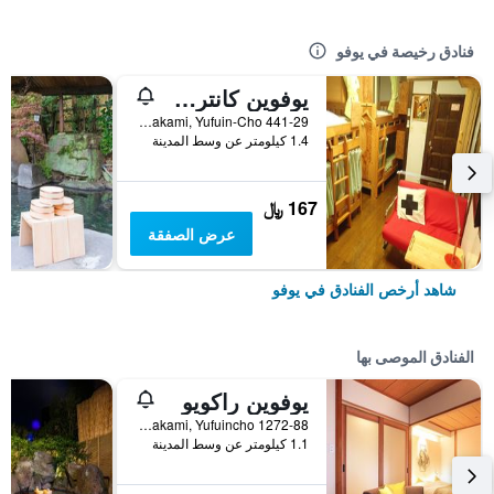
فنادق رخيصة في يوفو
يوفوين كانتري رود يوث هوستل
441-29 Kawakami, Yufuin-Cho, يوفو, اليابان
1.4 كيلومتر عن وسط المدينة
167 ﷼
عرض الصفقة
شاهد أرخص الفنادق في يوفو
الفنادق الموصى بها
يوفوين راكويو
1272-88 Kawakami, Yufuincho, يوفو, اليابان
1.1 كيلومتر عن وسط المدينة