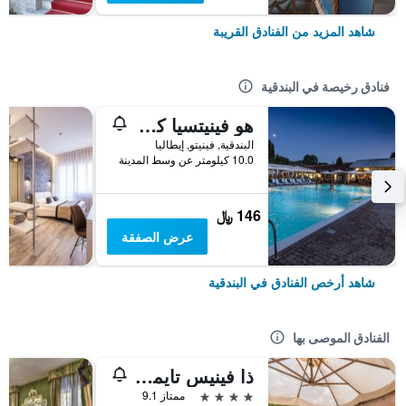
شاهد المزيد من الفنادق القريبة
فنادق رخيصة في البندقية
هو فينيتسيا كامبنج إن تاون
البندقية, فينيتو, إيطاليا
10.0 كيلومتر عن وسط المدينة
146 ﷼
عرض الصفقة
شاهد أرخص الفنادق في البندقية
الفنادق الموصى بها
ذا فينيس تايمز هوتل، فينيت كوليكش باي آيتش جي
4 نجوم
ممتاز 9.1