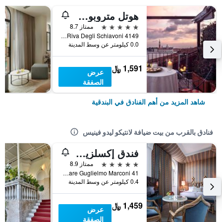
هوتل متروبول فينيتسيا
5 نجوم
ممتاز 8.7
Riva Degli Schiavoni 4149, البندقية, فينيتو, إيطاليا
0.0 كيلومتر عن وسط المدينة
1,591 ﷼
عرض
الصفقة
شاهد المزيد من أهم الفنادق في البندقية
فنادق بالقرب من بيت ضيافة لانتيكو ليدو فينيس
فندق إكسلزيور البندقية
5 نجوم
ممتاز 8.9
Lungomare Guglielmo Marconi 41, البندقية, فينيتو, إيطاليا
0.4 كيلومتر عن وسط المدينة
1,459 ﷼
عرض
الصفقة