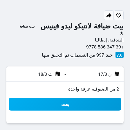
بيت ضيافة لانتيكو ليدو فينيس
بيت ضيافة
نجمة واحدة
البندقية، إيطاليا
+39 347 536 9778
جيد
997 من التقييمات تم التحقق منها
7.6
ن 17/8
-
ث 18/8
2 من الضيوف، غرفة واحدة
بحث