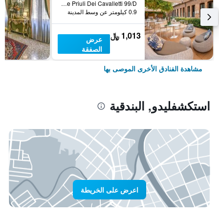
Calle Priuli Dei Cavalletti 99/D, البندقية, فينيتو, إيطاليا
0.9 كيلومتر عن وسط المدينة
1,013 ﷼
عرض
الصفقة
مشاهدة الفنادق الأخرى الموصى بها
استكشفليدو, البندقية
اعرض على الخريطة