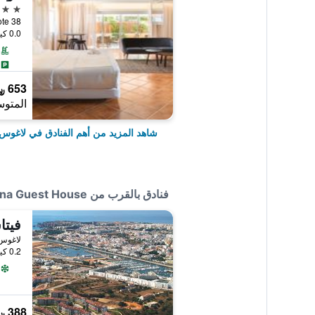
4 نجوم
0.0 كيلومتر عن وسط المدينة
653 ﷼
المتوس
شاهد المزيد من أهم الفنادق في لاغوس (
فنادق بالقرب من Lagos Marina Guest House
فيتا
لاغوس 
0.2 كيلومتر عن وسط المدينة
388 ﷼