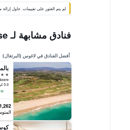
لم يتم العثور على تقييمات. حاول إزال
فنادق مشابهة لـ Lagos Marina Guest House
أفضل الفنادق في لاغوس (البرتغال)
5 نجوم
0.0 كيلومتر عن وسط المدينة
1,262 ﷼
المتوس