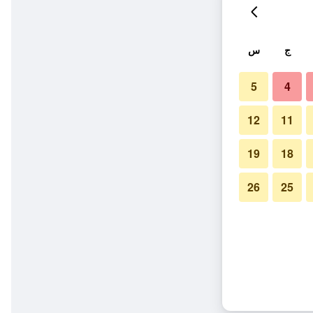
ج
س
5
4
12
11
19
18
26
25