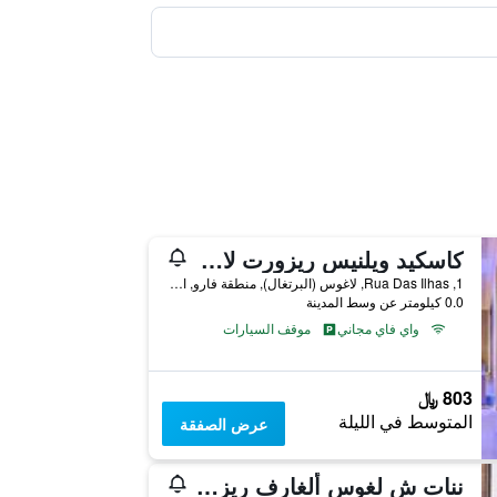
كاسكيد ويلنيس ريزورت لاجوس ألغارف باي دوميس
1, Rua Das Ilhas, لاغوس (البرتغال), منطقة فارو, البرتغال
0.0 كيلومتر عن وسط المدينة
واي فاي مجاني
موقف السيارات
803 ﷼
المتوسط في الليلة
عرض الصفقة
ننات ش لغوس ألغارف ريزورت