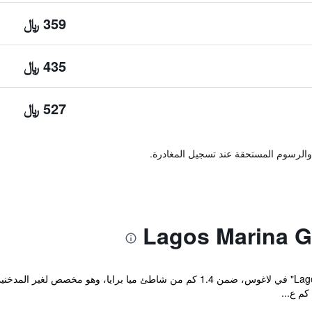
359 ﷼
435 ﷼
527 ﷼
والرسوم المستحقة عند تسجيل المغادرة.
يقع مكان إقامة "Lagos Marina Guest House" في لاغوس، ضمن 1.4 كم من شاطئ مي