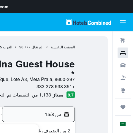
.com
رحلات طيران
الصفحة الرئيسية
البرتغال
98,777
الغرب
05
فنادق
ina Guest House
سيارات
نجمة واحدة
حزم العروض
Rua do Caíque, Lote A3, Meia Praia, 8600-297, لاغوس (البرتغال), 
+351 938 278 333
استكشاف
ممتاز
1,133 من التقييمات تم التحقق منها
8.7
رحلات
س 15/8
-
العَرَبِيَّة
2 من الضيوف، غرفة واحدة