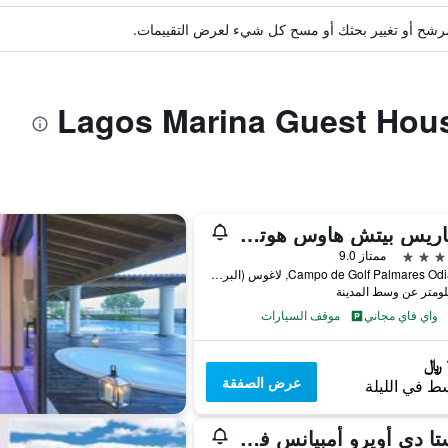
ة مرشح أو تغيير بحثك أو مسح كل شيء لعرض التقييمات.
بالماريس بيتش هاوس هوتل - لدالتس فريندلي
ممتاز 9.0
Campo de Golf Palmares Odiáxere, لاغوس (البرتغال), منطقة فارو, البرتغال
واي فاي مجاني
موقف السيارات
عرض الصفقة
ط في الليلة
كوستا دي أويرو أمبيانس فيليدج