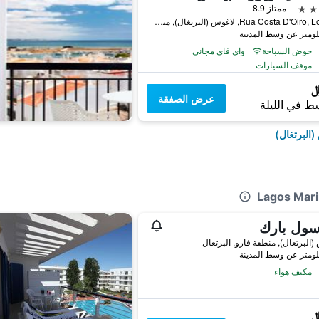
ممتاز 8.9
Rua Costa D'Oiro, Lote 38, لاغوس (البرتغال), منطقة فارو, البرتغال
حوض السباحة
واي فاي مجاني
موقف السيارات
عرض الصفقة
ط في الليلة
البرتغال)
سول بارك
(البرتغال), منطقة فارو, البرتغال
مكيف هواء