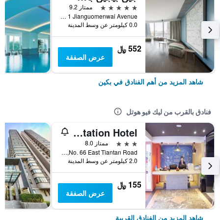
5 نجوم
ممتاز 9.2
No 1 Jianguomenwai Avenue, بكين, الصين
0.0 كيلومتر عن وسط المدينة
552 ﷼
عرض الصفقة
شاهد المزيد من أهم الفنادق في بكين
فنادق بالقرب من ليك فيو هوتل
ibis Beijing Tiantandongmen Metro Station Hotel
3 نجوم
ممتاز 8.0
No. 66 East Tiantan Road, بكين, الصين
2.0 كيلومتر عن وسط المدينة
155 ﷼
عرض الصفقة
شاهد المزيد من الفنادق القريبة