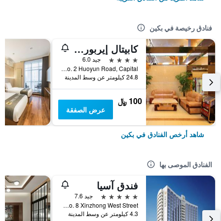
فنادق رخيصة في بكين
كابيتال إيربورت إنترناشونال هوتل
4 نجوم
جيد 6.0
No. 2 Huoyun Road, Capital, بكين, الصين
24.8 كيلومتر عن وسط المدينة
100 ﷼
عرض الصفقة
شاهد أرخص الفنادق في بكين
الفنادق الموصى بها
فندق آسيا
5 نجوم
جيد 7.6
No. 8 Xinzhong West Street, بكين, الصين
4.3 كيلومتر عن وسط المدينة