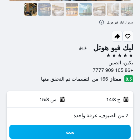
صور لـ ليك فيو هوتل
ليك فيو هوتل
فندق
5 نجوم
بكين، الصين
+86 105 909 7777
ممتاز
166 من التقييمات تم التحقق منها
8.5
ج 14/8
-
س 15/8
2 من الضيوف، غرفة واحدة
بحث