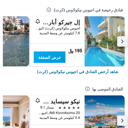
فنادق رخيصة في اجيوس نيكولاوس (كرت)
إل جيركو أبارتمنتس
اجيوس نيكولاوس (كرت), اليونان
7.6 كيلومتر عن وسط المدينة
195 ﷼
عرض الصفقة
شاهد أرخص الفنادق في اجيوس نيكولاوس (كرت)
الفنادق الموصى بها
نيكو سيسايد ريزورت إم جاليري - لبالغين فقط
5 نجوم
ممتاز 9.1
Akti Koundourou 20, اجيوس نيكولاوس (كرت), اليونان
0.4 كيلومتر عن وسط المدينة