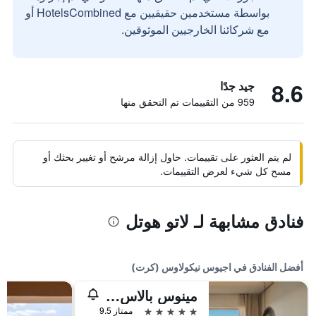
بواسطة مستخدمين حقيقيين مع HotelsCombined أو
مع شركائنا الخارجيين الموثوقين.
8.6
جيد جدًا
959 من التقييمات تم التحقق منها
لم يتم العثور على تقييمات. حاول إزالة مرشح أو تغيير بحثك أو
مسح كل شيء لعرض التقييمات.
فنادق مشابهة لـ لاتو هوتل
أفضل الفنادق في اجيوس نيكولاوس (كرت)
مينوس بالاس ريزورت - لبالغين فقط
5 نجوم
ممتاز 9.5