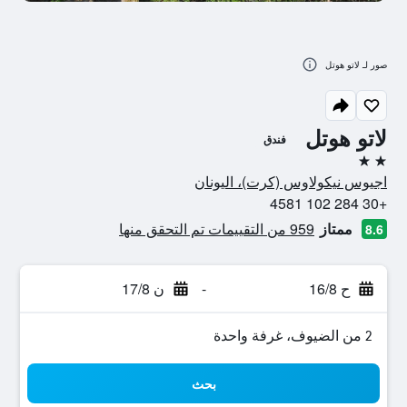
صور لـ لاتو هوتل
لاتو هوتل
فندق
2 نجمتين
اجيوس نيكولاوس (كرت)، اليونان
+30 284 102 4581
ممتاز
959 من التقييمات تم التحقق منها
8.6
ح 16/8
-
ن 17/8
2 من الضيوف، غرفة واحدة
بحث