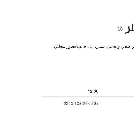
ز
اه، ويتميز بمعرض فني ومركز صحي وتجميل ممتاز، إلى جانب فطور مجاني
12:00
+30 284 102 2345