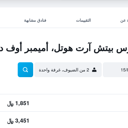
 عن
التقييمات
فنادق مشابهة
 بيتش آرت هوتل، أميمبر أوف ديز
2 من الضيوف، غرفة واحدة
1,851 ﷼
3,451 ﷼