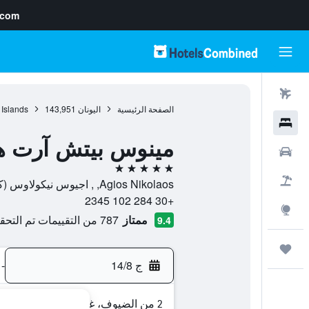
.com
رحلات طيران
الصفحة الرئيسية
اليونان
143,951
 Islands
فنادق
مينوس بيتش آرت هو
سيارات
5 نجوم
حزم العروض
Agios Nikolaos, , اجيوس نيكولاوس (كرت), Agios Nikolaos, اليونان
+30 284 102 2345
استكشاف
ممتاز
787 من التقييمات تم التحقق منها
9.4
رحلات
ج 14/8
-
2 من الضيوف، غرفة واحدة