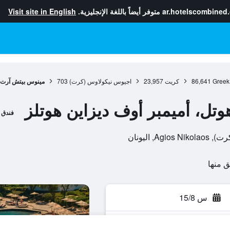
ar.hotelscombined
متوفر أيضاً باللغة الإنجليزية.
Visit site in English
Greek
86,641
كريت
23,957
اجيوس نيكولاوس (كرت)
703
مينوس بيتش آرت ه
تل، أميمبر أوف ديزاين هوتلز
فندق
س 15/8