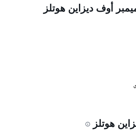
يمبر أوف ديزاين هوتلز
ي
اين هوتلز