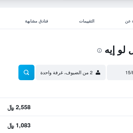
 عن
التقييمات
فنادق مشابهة
لو إيه
2 من الضيوف، غرفة واحدة
2,558 ﷼
1,083 ﷼