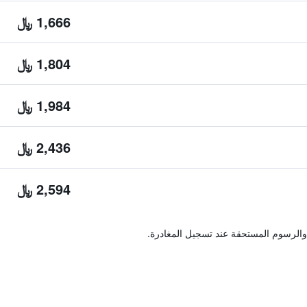
1,666 ﷼
1,804 ﷼
1,984 ﷼
2,436 ﷼
2,594 ﷼
والرسوم المستحقة عند تسجيل المغادرة.