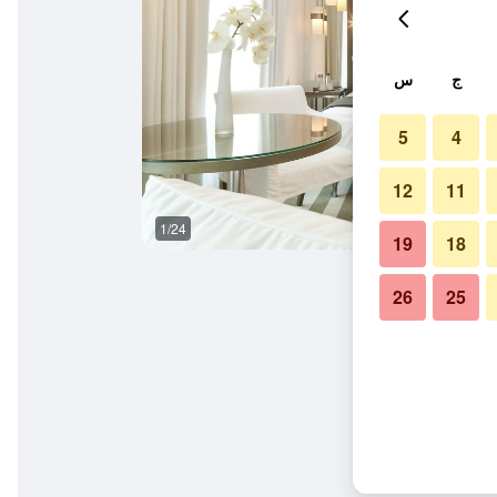
ج
س
5
4
12
11
1/24
غرفة نوم
19
18
26
25