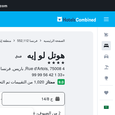
.com
رحلات طيران
الصفحة الرئيسية
فرنسا
552,112
منطقة إي
فنادق
هوتل لو إيه
سيارات
فندق
4 نجوم
حزم العروض
4 Rue d'Artois, 75008, باريس, فرنسا
+33 1 42 56 99 99
استكشاف
ممتاز
1,020 من التقييمات تم التحقق منها
9.0
رحلات
ج 14/8
-
العَرَبِيَّة
2 من الضيوف، غرفة واحدة