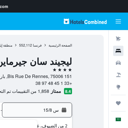
.com
رحلات طيران
الصفحة الرئيسية
فرنسا
552,112
منطقة إي
فنادق
ليجيند سان جيرماين
سيارات
4 نجوم
حزم العروض
151 Bis Rue De Rennes, 75006, باريس, فرنسا
+33 1 45 48 97 38
استكشاف
ممتاز
1,858 من التقييمات تم التحقق منها
8.4
رحلات
س 15/8
-
العَرَبِيَّة
2 من الضيوف، غرفة واحدة