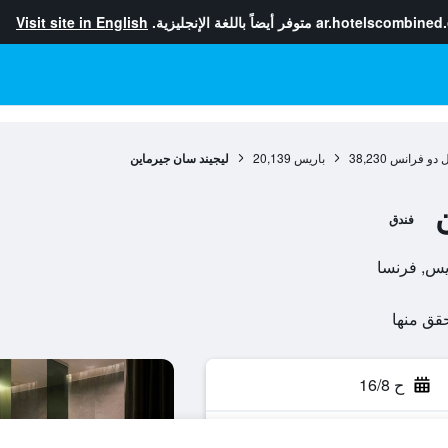
ar.hotelscombined
متوفر أيضاً باللغة الإنجليزية.
Visit site in English
ل دو فرانس
38,230
باريس
20,139
ليجيند سان جيرماين
فندق
ح 16/8