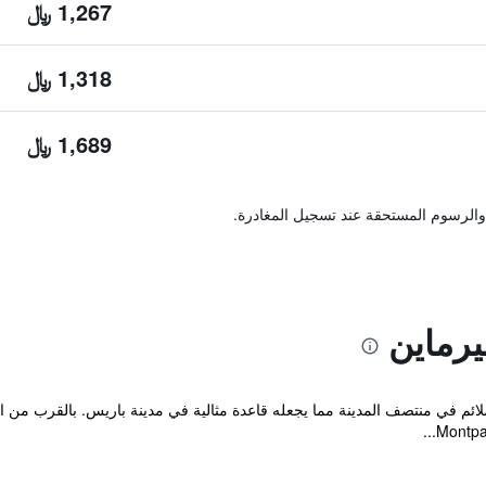
1,267 ﷼
1,318 ﷼
1,689 ﷼
والرسوم المستحقة عند تسجيل المغادرة.
رماين