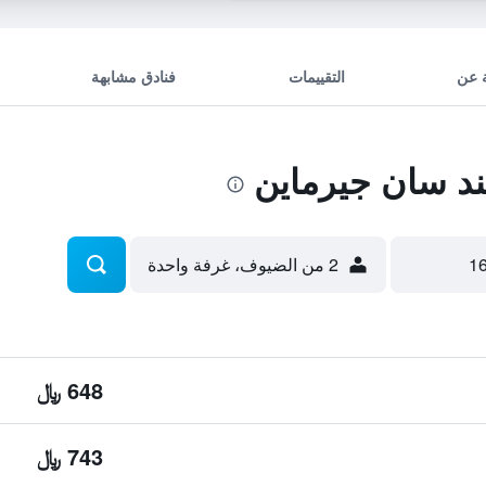
 عن
التقييمات
فنادق مشابهة
د سان جيرماين
2 من الضيوف، غرفة واحدة
648 ﷼
743 ﷼