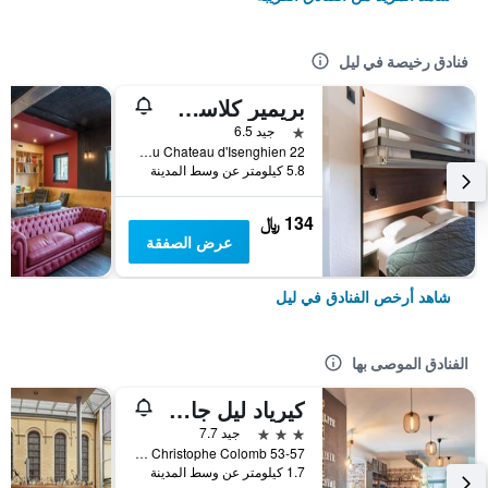
فنادق رخيصة في ليل
بريمير كلاسي ليلي وست - لوميه
نجمة واحدة
جيد 6.5
22 Rue du Chateau d'Isenghien, ليل, إقليم نور, فرنسا
5.8 كيلومتر عن وسط المدينة
134 ﷼
عرض الصفقة
شاهد أرخص الفنادق في ليل
الفنادق الموصى بها
كيرياد ليل جار - جرون باليه
3 نجوم
جيد 7.7
53-57 rue Christophe Colomb, ليل, إقليم نور, فرنسا
1.7 كيلومتر عن وسط المدينة