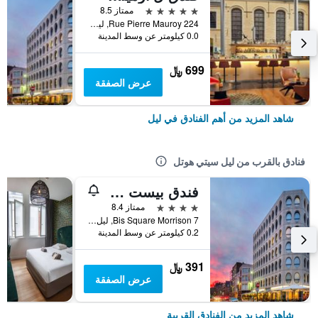
5 نجوم
ممتاز 8.5
224 Rue Pierre Mauroy, ليل, إقليم نور, فرنسا
0.0 كيلومتر عن وسط المدينة
699 ﷼
عرض الصفقة
شاهد المزيد من أهم الفنادق في ليل
فنادق بالقرب من ليل سيتي هوتل
فندق بيست ويسترن بريمير واي
4 نجوم
ممتاز 8.4
7 Bis Square Morrison, ليل, إقليم نور, فرنسا
0.2 كيلومتر عن وسط المدينة
391 ﷼
عرض الصفقة
شاهد المزيد من الفنادق القريبة