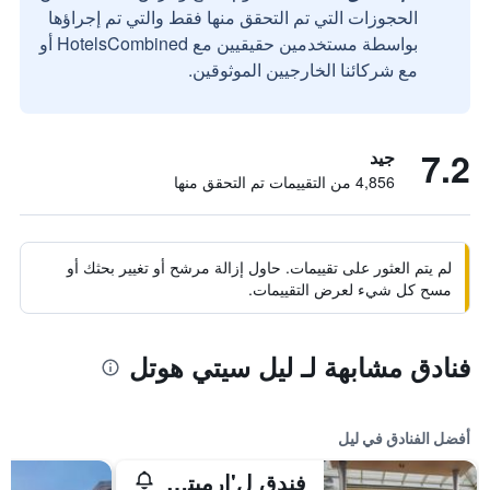
الحجوزات التي تم التحقق منها فقط والتي تم إجراؤها
بواسطة مستخدمين حقيقيين مع HotelsCombined أو
مع شركائنا الخارجيين الموثوقين.
7.2
جيد
4,856 من التقييمات تم التحقق منها
لم يتم العثور على تقييمات. حاول إزالة مرشح أو تغيير بحثك أو
مسح كل شيء لعرض التقييمات.
فنادق مشابهة لـ ليل سيتي هوتل
أفضل الفنادق في ليل
فندق ل'ارميتاج غانتويس، أوتوغراف كوليكشن، إيه ماريوت لوكشري & لايفستايل