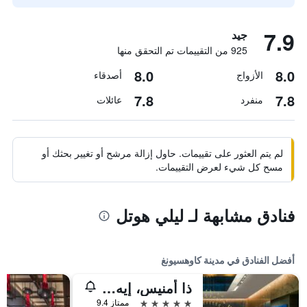
7.9
جيد
925 من التقييمات تم التحقق منها
8.0
8.0
الأزواج
أصدقاء
7.8
7.8
منفرد
عائلات
لم يتم العثور على تقييمات. حاول إزالة مرشح أو تغيير بحثك أو
مسح كل شيء لعرض التقييمات.
فنادق مشابهة لـ ليلي هوتل
أفضل الفنادق في مدينة كاوهسيونغ
ذا أمنيس، إيه لاكشري كوليكشن هوتل، كاوهسيونج
5 نجوم
ممتاز 9.4