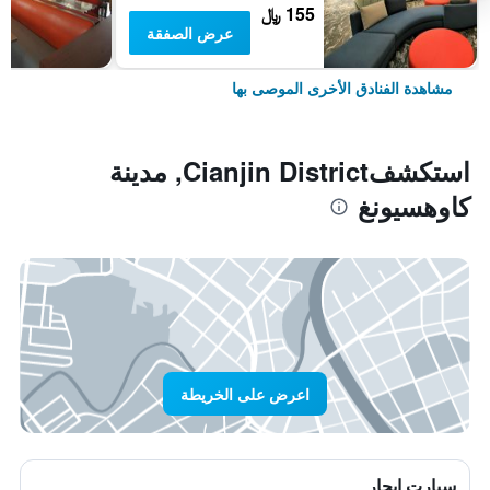
155 ﷼
عرض الصفقة
مشاهدة الفنادق الأخرى الموصى بها
استكشفCianjin District, مدينة
كاوهسيونغ
اعرض على الخريطة
سيارت ايجار