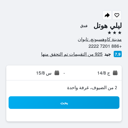
ليلي هوتل
فندق
3 نجوم
مدينة كاوهسيونغ، تايوان
+886 7201 2222
جيد
925 من التقييمات تم التحقق منها
7.9
ج 14/8
-
س 15/8
2 من الضيوف، غرفة واحدة
بحث