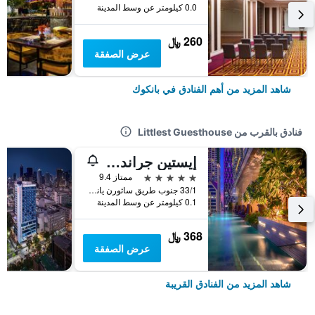
0.0 كيلومتر عن وسط المدينة
260 ﷼
عرض الصفقة
شاهد المزيد من أهم الفنادق في بانكوك
فنادق بالقرب من Littlest Guesthouse
إيستين جراند هوتل ساثورن بانكوك
5 نجوم
ممتاز 9.4
33/1 جنوب طريق ساثورن ياناوا, ساثورن, بانكوك, تايلاند
0.1 كيلومتر عن وسط المدينة
368 ﷼
عرض الصفقة
شاهد المزيد من الفنادق القريبة