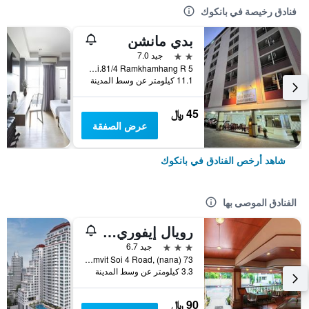
فنادق رخيصة في بانكوك
بدي مانشن
2 نجمتين
جيد 7.0
5 Soi.81/4 Ramkhamhang R., بانكوك, تايلاند
11.1 كيلومتر عن وسط المدينة
45 ﷼
عرض الصفقة
شاهد أرخص الفنادق في بانكوك
الفنادق الموصى بها
رويال إيفوري سوكومفيت نانا
3 نجوم
جيد 6.7
73 Sukhumvit Soi 4 Road, (nana), بانكوك, تايلاند
3.3 كيلومتر عن وسط المدينة
90 ﷼