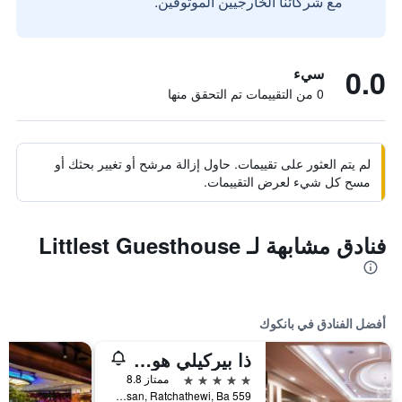
مع شركائنا الخارجيين الموثوقين.
0.0
سيء
0 من التقييمات تم التحقق منها
لم يتم العثور على تقييمات. حاول إزالة مرشح أو تغيير بحثك أو
مسح كل شيء لعرض التقييمات.
فنادق مشابهة لـ Littlest Guesthouse
أفضل الفنادق في بانكوك
ذا بيركيلي هوتل براتونام
5 نجوم
ممتاز 8.8
559 Ratcharaprarop Rd., Makkasan, Ratchathewi, Ba, بانكوك, تايلاند