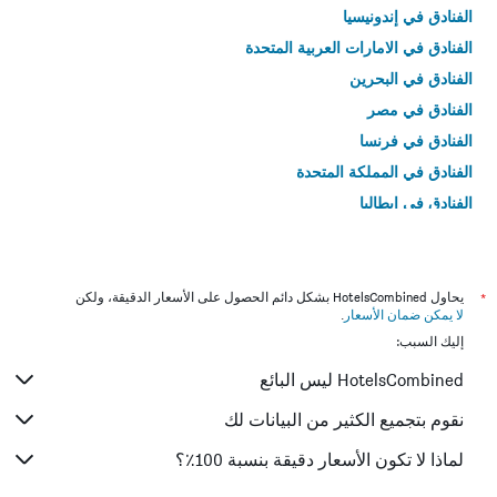
الفنادق في إندونيسيا
الفنادق في الامارات العربية المتحدة
الفنادق في البحرين
الفنادق في مصر
الفنادق في فرنسا
الفنادق في المملكة المتحدة
الفنادق في إيطاليا
الفنادق في تايلاند
*
يحاول HotelsCombined بشكل دائم الحصول على الأسعار الدقيقة، ولكن
لا يمكن ضمان الأسعار
.
إليك السبب:
HotelsCombined ليس البائع
نقوم بتجميع الكثير من البيانات لك
لماذا لا تكون الأسعار دقيقة بنسبة 100٪؟