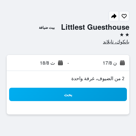
Littlest Guesthouse
بيت ضيافة
2 نجمتين
بانكوك، تايلاند
ن 17/8
-
ث 18/8
2 من الضيوف، غرفة واحدة
بحث