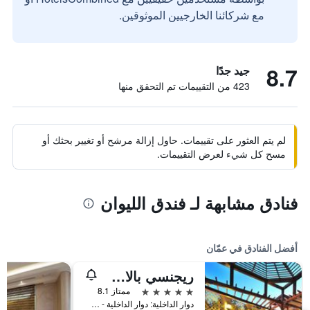
مع شركائنا الخارجيين الموثوقين.
8.7
جيد جدًا
423 من التقييمات تم التحقق منها
لم يتم العثور على تقييمات. حاول إزالة مرشح أو تغيير بحثك أو
مسح كل شيء لعرض التقييمات.
فنادق مشابهة لـ فندق الليوان
أفضل الفنادق في عمّان
ريجنسي بالاس عمان
5 نجوم
ممتاز 8.1
دوار الداخلية: دوار الداخلية - شارع الملكة علياء باتجاه دوار المدينة الرياضي, عمّان, الأردن