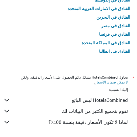
الفنادق في الامارات العربية المتحدة
الفنادق في البحرين
الفنادق في مصر
الفنادق في فرنسا
الفنادق في المملكة المتحدة
الفنادق في إيطاليا
الفنادق في تايلاند
*
يحاول HotelsCombined بشكل دائم الحصول على الأسعار الدقيقة، ولكن
لا يمكن ضمان الأسعار
.
إليك السبب:
HotelsCombined ليس البائع
نقوم بتجميع الكثير من البيانات لك
لماذا لا تكون الأسعار دقيقة بنسبة 100٪؟