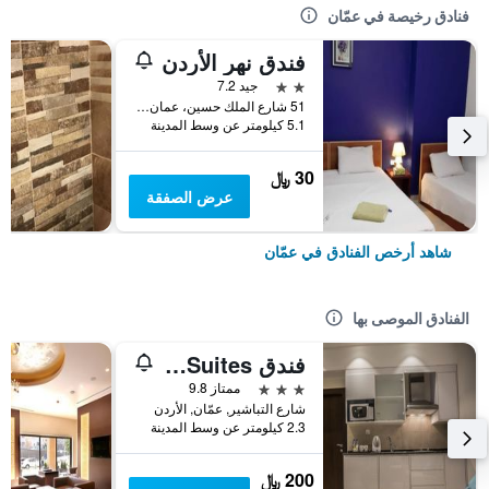
فنادق رخيصة في عمّان
فندق نهر الأردن
2 نجمتين
جيد 7.2
51 شارع الملك حسين، عمان ، الأردن, عمّان, الأردن
5.1 كيلومتر عن وسط المدينة
30 ﷼
عرض الصفقة
شاهد أرخص الفنادق في عمّان
الفنادق الموصى بها
فندق Naylover Suites
3 نجوم
ممتاز 9.8
شارع التباشير, عمّان, الأردن
2.3 كيلومتر عن وسط المدينة
200 ﷼