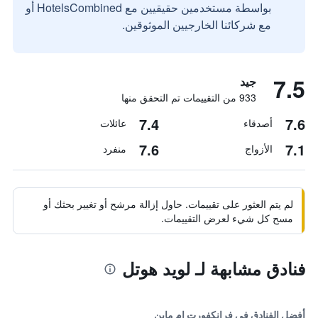
بواسطة مستخدمين حقيقيين مع HotelsCombined أو
مع شركائنا الخارجيين الموثوقين.
7.5
جيد
933 من التقييمات تم التحقق منها
7.4
7.6
أصدقاء
عائلات
7.6
7.1
الأزواج
منفرد
لم يتم العثور على تقييمات. حاول إزالة مرشح أو تغيير بحثك أو
مسح كل شيء لعرض التقييمات.
فنادق مشابهة لـ لويد هوتل
أفضل الفنادق في فرانكفورت ام ماين