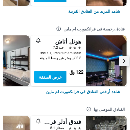
شاهد المزيد من الفنادق القريبة
فنادق رخيصة في فرانكفورت ام ماين
هوتل أتاش
3 نجوم
جيد 7.2
Kolner Strasse 10, Frankfurt Am Main, فرانكفورت ام ماين, هسه, ألمانيا
2.2 كيلومتر عن وسط المدينة
122 ﷼
عرض الصفقة
شاهد أرخص الفنادق في فرانكفورت ام ماين
الفنادق الموصى بها
فندق أدلر فرانكفورت
3 نجوم
ممتاز 8.1