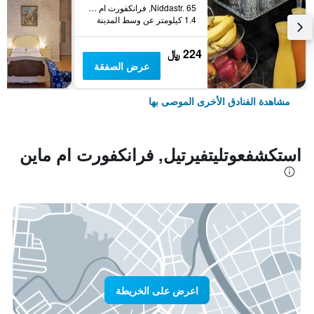
Niddastr. 65, فرانكفورت ام ماين, هسه, ألمانيا
1.4 كيلومتر عن وسط المدينة
224 ﷼
عرض الصفقة
مشاهدة الفنادق الأخرى الموصى بها
استكشفعوتليتفيرتيل, فرانكفورت ام ماين
اعرض على الخريطة