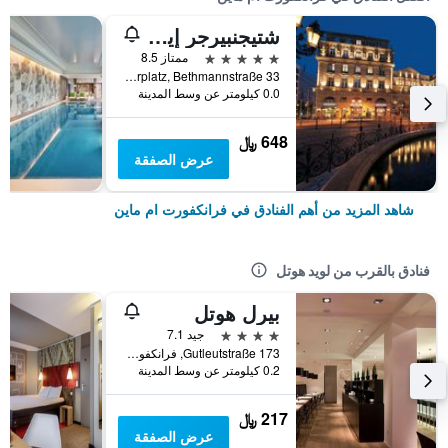
شتيجنبيرجر إيكون فرانكفورتر هوف
5 نجوم
ممتاز 8.5
Am Kaiserplatz, Bethmannstraße 33, فرانكفورت ام ماين, هسه, ألمانيا
0.0 كيلومتر عن وسط المدينة
648 ﷼
عرض الصفقة
شاهد المزيد من أهم الفنادق في فرانكفورت ام ماين
فنادق بالقرب من لويد هوتل
بيرل هوتل
4 نجوم
جيد 7.1
Gutleutstraße 173, فرانكفورت ام ماين, هسه, ألمانيا
0.2 كيلومتر عن وسط المدينة
217 ﷼
عرض الصفقة