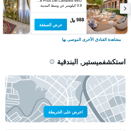
Calle Priuli Dei Cavalletti 99/D, البندقية, فينيتو, إيطاليا
0.9 كيلومتر عن وسط المدينة
988 ﷼
عرض الصفقة
مشاهدة الفنادق الأخرى الموصى بها
استكشفميستير, البندقية
اعرض على الخريطة