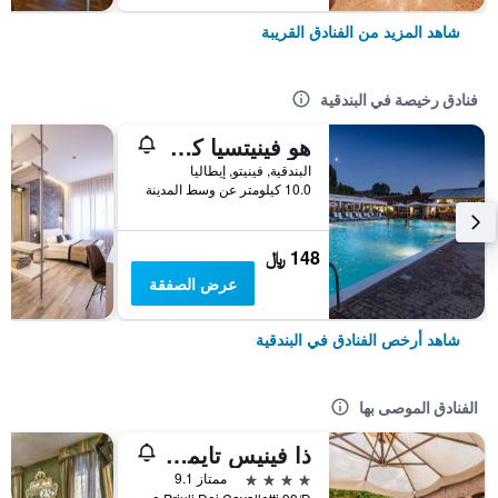
شاهد المزيد من الفنادق القريبة
فنادق رخيصة في البندقية
هو فينيتسيا كامبنج إن تاون
البندقية, فينيتو, إيطاليا
10.0 كيلومتر عن وسط المدينة
148 ﷼
عرض الصفقة
شاهد أرخص الفنادق في البندقية
الفنادق الموصى بها
ذا فينيس تايمز هوتل، فينيت كوليكش باي آيتش جي
4 نجوم
ممتاز 9.1