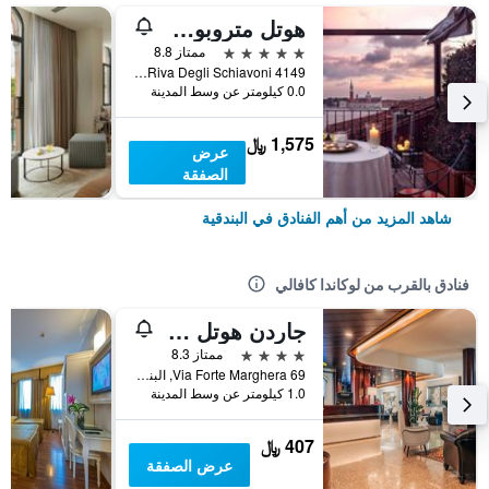
هوتل متروبول فينيتسيا
5 نجوم
ممتاز 8.8
Riva Degli Schiavoni 4149, البندقية, فينيتو, إيطاليا
0.0 كيلومتر عن وسط المدينة
1,575 ﷼
عرض
الصفقة
شاهد المزيد من أهم الفنادق في البندقية
فنادق بالقرب من لوكاندا كافالي
جاردن هوتل ميتشيلانجيلو
4 نجوم
ممتاز 8.3
Via Forte Marghera 69, البندقية, فينيتو, إيطاليا
1.0 كيلومتر عن وسط المدينة
407 ﷼
عرض الصفقة