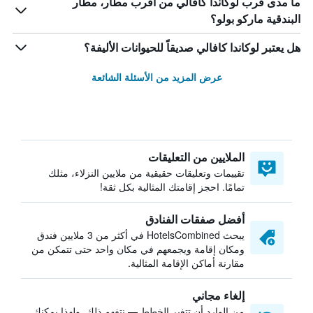
ما مدى قرب لوكاندا كافالي من أقرب مطار، مطار
البندقية ماركو بولو؟
هل يعتبر لوكاندا كافالي صديقاً للحيوانات الأليفة؟
عرض المزيد من الأسئلة الشائعة
الملايين من التعليقات
تقييمات وتعليقات حقيقية من ملايين النزلاء، مثلك
تمامًا. احجز إقامتك المثالية بكل ثقة!
أفضل صفقات الفنادق
يبحث HotelsCombined في أكثر من 3 ملايين فندق
ومكان إقامة ويجمعهم في مكان واحد حتى تتمكن من
مقارنة أماكن الإقامة المثالية.
إلغاء مجاني
من الوارد أن تتغير الخطط — نتفهم ذلك. ولهذا يمكنك