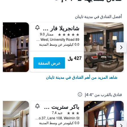
أفضل الفنادق في مدينة تاينان
شانجريلا فار إيسترن تاينان
5 نجوم
ممتاز 9.0
89 Section West, University Road, مدينة تاينان, تايوان
0.0 كيلومتر عن وسط المدينة
427 ﷼
عرض الصفقة
شاهد المزيد من أهم الفنادق في مدينة تاينان
فنادق بالقرب من ''4 4إ
باكر ستريت ديزاين إن
3 نجوم
جيد 7.4
No.37, Lane 108, Weimin St., مدينة تاينان, تايوان
0.0 كيلومتر عن وسط المدينة