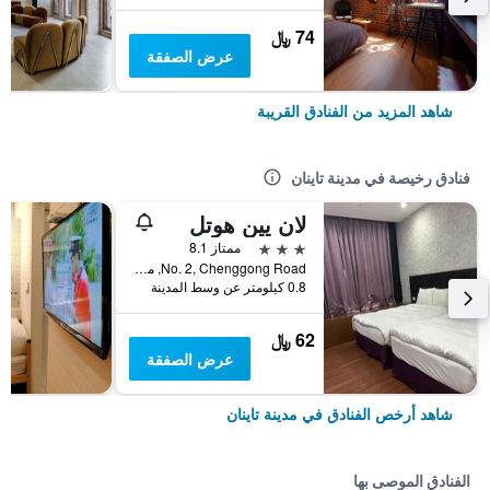
74 ﷼
عرض الصفقة
شاهد المزيد من الفنادق القريبة
فنادق رخيصة في مدينة تاينان
لان يين هوتل
3 نجوم
ممتاز 8.1
No. 2, Chenggong Road, مدينة تاينان, تايوان
0.8 كيلومتر عن وسط المدينة
62 ﷼
عرض الصفقة
شاهد أرخص الفنادق في مدينة تاينان
الفنادق الموصى بها