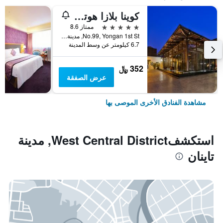
كوينا بلازا هوتل تاينان
5 نجوم
ممتاز 8.6
No.99, Yongan 1st St, مدينة تاينان, تايوان
6.7 كيلومتر عن وسط المدينة
352 ﷼
عرض الصفقة
مشاهدة الفنادق الأخرى الموصى بها
استكشفWest Central District, مدينة
تاينان