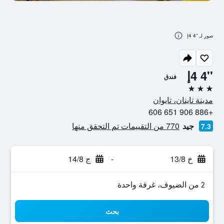
صور لـ ''4 4إ
''4 4إ
فندق
3 نجوم
مدينة تاينان، تايوان
+886 906 651 606
جيد
770 من التقييمات تم التحقق منها
7.3
خ 13/8
-
ج 14/8
2 من الضيوف، غرفة واحدة
بحث