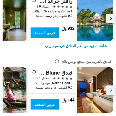
رافلز جراند أوتل دانجكور
5 نجوم
ممتاز 9.6
1 Vithei Charles de Gaulle, Khum Svay, Dang Kumm, سيم ريب, كمبوديا
0.0 كيلومتر عن وسط المدينة
932 ﷼
عرض الصفقة
شاهد المزيد من أهم الفنادق في سيم ريب
فنادق بالقرب من منتجع لوتس بلان
فندق Lotus Blanc
5 نجوم
ممتاز 9.1
Nation Road 6, سيم ريب, كمبوديا
0.0 كيلومتر عن وسط المدينة
144 ﷼
عرض الصفقة