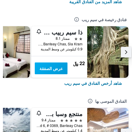
شاهد المزيد من الفنادق القريبة
فنادق رخيصة في سيم ريب
ذا سيم رييب تشيلد باكباكرز
2 نجمتين
ممتاز 8.1
Wat Bo Rd, Banteay Chas, Sla Kram, سيم ريب, كمبوديا
0.9 كيلومتر عن وسط المدينة
22 ﷼
عرض الصفقة
شاهد أرخص الفنادق في سيم ريب
الفنادق الموصى بها
منتجع وسبا بوراي أنغكور
5 نجوم
ممتاز 9.4
National Road 6, # 0369, Banteay Chas, سيم ريب, كمبوديا
1.4 كيلومتر عن وسط المدينة