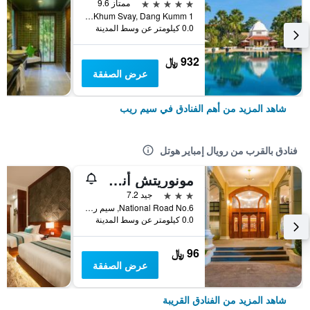
5 نجوم
ممتاز 9.6
1 Vithei Charles de Gaulle, Khum Svay, Dang Kumm, سيم ريب, كمبوديا
0.0 كيلومتر عن وسط المدينة
932 ﷼
عرض الصفقة
شاهد المزيد من أهم الفنادق في سيم ريب
فنادق بالقرب من رويال إمباير هوتل
مونوريتش أنجكور هوتل
3 نجوم
جيد 7.2
National Road No.6, سيم ريب, كمبوديا
0.0 كيلومتر عن وسط المدينة
96 ﷼
عرض الصفقة
شاهد المزيد من الفنادق القريبة