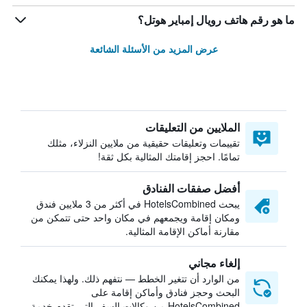
ما هو رقم هاتف رويال إمباير هوتل؟
عرض المزيد من الأسئلة الشائعة
الملايين من التعليقات
تقييمات وتعليقات حقيقية من ملايين النزلاء، مثلك
تمامًا. احجز إقامتك المثالية بكل ثقة!
أفضل صفقات الفنادق
يبحث HotelsCombined في أكثر من 3 ملايين فندق
ومكان إقامة ويجمعهم في مكان واحد حتى تتمكن من
مقارنة أماكن الإقامة المثالية.
إلغاء مجاني
من الوارد أن تتغير الخطط — نتفهم ذلك. ولهذا يمكنك
البحث وحجز فنادق وأماكن إقامة على
HotelsCombined من وكالات السفر التي تقدم خدمة