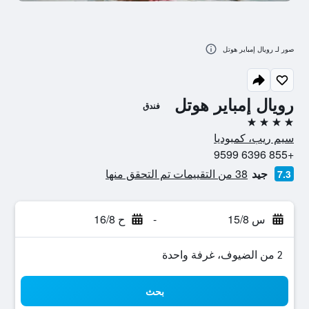
صور لـ رويال إمباير هوتل
رويال إمباير هوتل
فندق
4 نجوم
سيم ريب، كمبوديا
+855 6396 9599
جيد
38 من التقييمات تم التحقق منها
7.3
س 15/8
-
ح 16/8
2 من الضيوف، غرفة واحدة
بحث