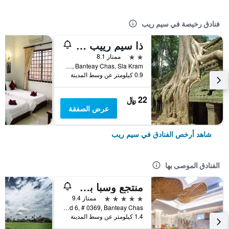
فنادق رخيصة في سيم ريب
ذا سيم رييب تشيلد باكباكرز
2 نجمتين
ممتاز 8.1
Wat Bo Rd, Banteay Chas, Sla Kram, سيم ريب, كمبوديا
0.9 كيلومتر عن وسط المدينة
22 ﷼
عرض الصفقة
شاهد أرخص الفنادق في سيم ريب
الفنادق الموصى بها
منتجع وسبا بوراي أنغكور
5 نجوم
ممتاز 9.4
National Road 6, # 0369, Banteay Chas, سيم ريب, كمبوديا
1.4 كيلومتر عن وسط المدينة