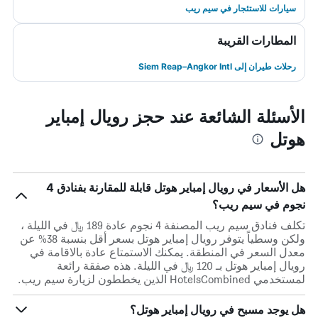
سيارات للاستئجار في سيم ريب
المطارات القريبة
رحلات طيران إلى Siem Reap–Angkor Intl
الأسئلة الشائعة عند حجز رويال إمباير
هوتل
هل الأسعار في رويال إمباير هوتل قابلة للمقارنة بفنادق 4
نجوم في سيم ريب؟
تكلف فنادق سيم ريب المصنفة 4 نجوم عادة 189 ﷼ في الليلة ،
ولكن وسطياً يتوفر رويال إمباير هوتل بسعر أقل بنسبة 38% عن
معدل السعر في المنطقة. يمكنك الاستمتاع عادة بالاقامة في
رويال إمباير هوتل بـ 120 ﷼ في الليلة. هذه صفقة رائعة
لمستخدمي HotelsCombined الذين يخططون لزيارة سيم ريب.
هل يوجد مسبح في رويال إمباير هوتل؟