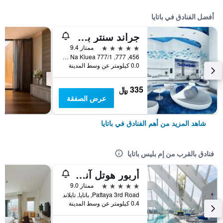
أفضل الفنادق في باتايا
جراند سنتر بوينت باتايا
5 نجوم
ممتاز 9.4
456, 777, 777/1 M.6 Na Kluea, باتايا, تايلاند
0.0 كيلومتر عن وسط المدينة
335 ﷼
عرض الصفقة
شاهد المزيد من أهم الفنادق في باتايا
فنادق بالقرب من إم بليس باتايا
أربور هوتل آند ريزيدنس باتايا
5 نجوم
ممتاز 9.0
Pattaya 3rd Road, باتايا, تايلاند
0.4 كيلومتر عن وسط المدينة