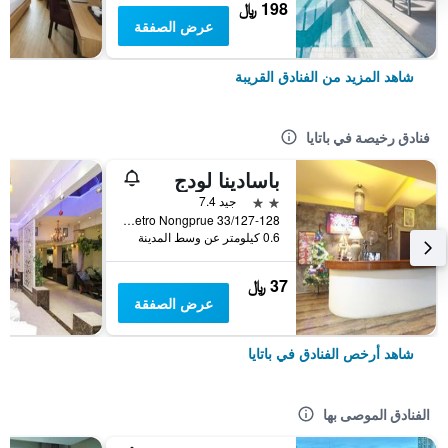
198 ﷼
عرض الصفقة
شاهد المزيد من الفنادق القريبة
فنادق رخيصة في باتايا
باسادينا لودج
2 نجمتين
جيد 7.4
33/127-128 Moo 10 Soi Lk Metro Nongprue, باتايا, تايلاند
0.6 كيلومتر عن وسط المدينة
37 ﷼
عرض الصفقة
شاهد أرخص الفنادق في باتايا
الفنادق الموصى بها