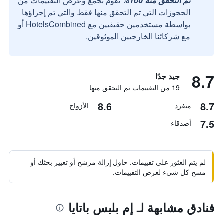
تم التحقق منه 100%
نقوم بجمع وعرض التقييمات من
الحجوزات التي تم التحقق منها فقط والتي تم إجراؤها
بواسطة مستخدمين حقيقيين مع HotelsCombined أو
مع شركائنا الخارجيين الموثوقين.
8.7
جيد جدًا
19 من التقييمات تم التحقق منها
8.6
8.7
منفرد
الأزواج
7.5
أصدقاء
لم يتم العثور على تقييمات. حاول إزالة مرشح أو تغيير بحثك أو
مسح كل شيء لعرض التقييمات.
فنادق مشابهة لـ إم بليس باتايا