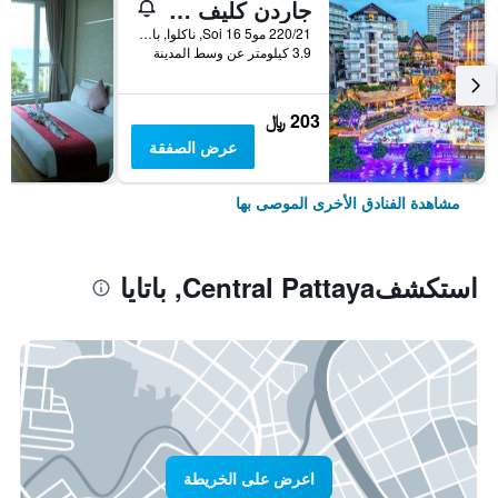
جاردن كليف ريزورت آند سبا
220/21 مو5 Soi 16, ناكلوا, بانغلامونغ, باتايا, تايلاند
3.9 كيلومتر عن وسط المدينة
203 ﷼
عرض الصفقة
مشاهدة الفنادق الأخرى الموصى بها
استكشفCentral Pattaya, باتايا
اعرض على الخريطة