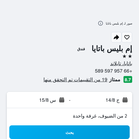
صور لـ إم بليس باتايا
إم بليس باتايا
فندق
2 نجمتين
باتايا، تايلاند
+66 957 597 589
ممتاز
19 من التقييمات تم التحقق منها
8.7
ج 14/8
-
س 15/8
2 من الضيوف، غرفة واحدة
بحث