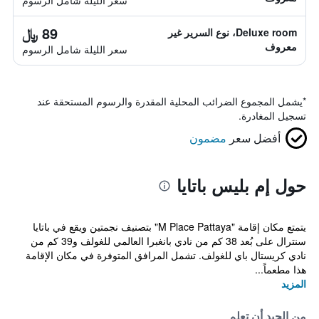
سعر الليلة شامل الرسوم
89 ﷼
Deluxe room، نوع السرير غير
معروف
سعر الليلة شامل الرسوم
*
يشمل المجموع الضرائب المحلية المقدرة والرسوم المستحقة عند
تسجيل المغادرة.
أفضل سعر
مضمون
حول إم بليس باتايا
يتمتع مكان إقامة "M Place Pattaya" بتصنيف نجمتين ويقع في باتايا
سنترال على بُعد 38 كم من نادي بانغبرا العالمي للغولف و39 كم من
نادي كريستال باي للغولف. تشمل المرافق المتوفرة في مكان الإقامة
هذا مطعماً...
المزيد
من الجيد أن تعلم