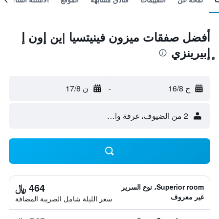
أفضل صفقات ميزون فينيتسيا |ين إون إ
ٕإبيرينزي
ح 16/8
-
ن 17/8
2 من الضيوف، غرفة واحدة
464 ﷼
Superior room، نوع السرير
غير معروف
سعر الليلة شامل الصريبة المضافة