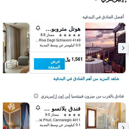
أفضل الفنادق في البندقية
هوتل متروبول فينيتسيا
5 نجوم
ممتاز 8.8
Riva Degli Schiavoni 4149, البندقية, فينيتو, إيطاليا
0.0 كيلومتر عن وسط المدينة
1,561 ﷼
عرض
الصفقة
شاهد المزيد من أهم الفنادق في البندقية
فنادق بالقرب من ميزون فينيتسيا |ين إون إ ٕإبيرينزي
فندق بلاتسو أباديسا
4 نجوم
ممتاز 9.0
Calle Priuli, Cannaregio 4011, البندقية, فينيتو, إيطاليا
0.1 كيلومتر عن وسط المدينة