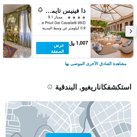
ذا فينيس تايمز هوتل، فينيت كوليكش باي آيتش جي
4 نجوم
ممتاز 9.1
Calle Priuli Dei Cavalletti 99/D, البندقية, فينيتو, إيطاليا
0.9 كيلومتر عن وسط المدينة
1,007 ﷼
عرض
الصفقة
مشاهدة الفنادق الأخرى الموصى بها
استكشفكاناريغيو, البندقية