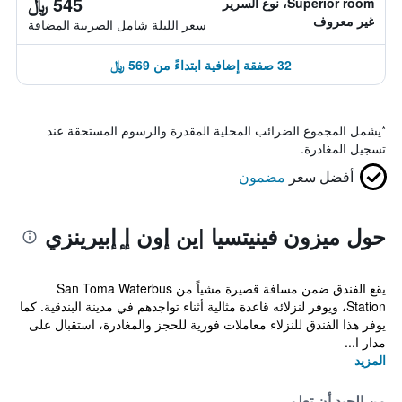
545 ﷼
Superior room، نوع السرير
غير معروف
سعر الليلة شامل الصريبة المضافة
32 صفقة إضافية ابتداءً من 569 ﷼
*
يشمل المجموع الضرائب المحلية المقدرة والرسوم المستحقة عند
تسجيل المغادرة.
أفضل سعر
مضمون
حول ميزون فينيتسيا |ين إون إ ٕإبيرينزي
يقع الفندق ضمن مسافة قصيرة مشياً من San Toma Waterbus
Station، ويوفر لنزلائه قاعدة مثالية أثناء تواجدهم في مدينة البندقية. كما
يوفر هذا الفندق للنزلاء معاملات فورية للحجز والمغادرة، استقبال على
مدار ا...
المزيد
من الجيد أن تعلم