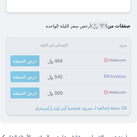
صفقات من
464 ﷼
/
أرخص سعر الليلة الواحدة
مزود
الإجمالي في الليلة
464 ﷼
عرض الصفقة
545 ﷼
عرض الصفقة
569 ﷼
عرض الصفقة
34 صفقة إضافية لـ ميزون فينيتسيا |ين إون إ ٕإبيرينزي
لمحة عن
التقييمات
فنادق مشابهة
الموقع
الأسئلة الشائعة