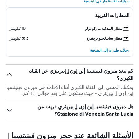
سيارات للاستئجار في البندقية
المطارات القريبة
مطار البندقية ماركو بولو
8.4 كيلومتر
مطار سانتانجلو تريفيزو
35.3 كيلومتر
رحلات طيران إلى البندقية
كم يبعد ميزون فينيتسيا |ين إون إ ٕإبيرينزي عن القناة
الكبرى؟
يمكنك المشي إلى القناة الكبرى أثناء الإقامة في ميزون فينيتسيا
|ين إون إ ٕإبيرينزي - حيث ستكون على بعد حوالي 1.1 كم.
هل ميزون فينيتسيا |ين إون إ ٕإبيرينزي قريب من
Stazione di Venezia Santa Lucia؟
الأسئلة الشائعة عند حجز ميزون فينيتسيا |