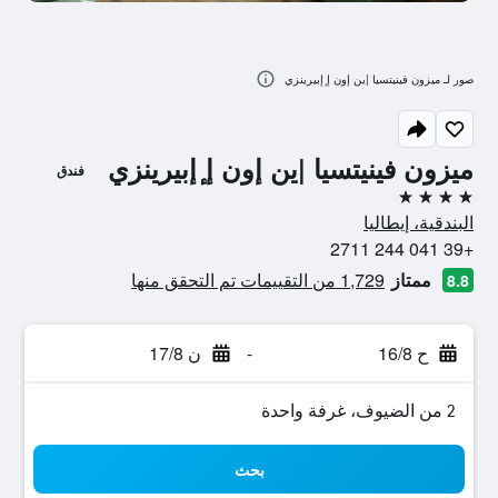
صور لـ ميزون فينيتسيا |ين إون إ ٕإبيرينزي
ميزون فينيتسيا |ين إون إ ٕإبيرينزي
فندق
4 نجوم
البندقية، إيطاليا
+39 041 244 2711
ممتاز
1,729 من التقييمات تم التحقق منها
8.8
ح 16/8
-
ن 17/8
2 من الضيوف، غرفة واحدة
بحث