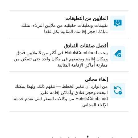
الملايين من التعليقات
تقييمات وتعليقات حقيقية من ملايين النزلاء، مثلك
تمامًا. احجز إقامتك المثالية بكل ثقة!
أفضل صفقات الفنادق
يبحث HotelsCombined في أكثر من 3 ملايين فندق
ومكان إقامة ويجمعهم في مكان واحد حتى تتمكن من
مقارنة أماكن الإقامة المثالية.
إلغاء مجاني
من الوارد أن تتغير الخطط — نتفهم ذلك. ولهذا يمكنك
البحث وحجز فنادق وأماكن إقامة على
HotelsCombined من وكالات السفر التي تقدم خدمة
الإلغاء المجاني