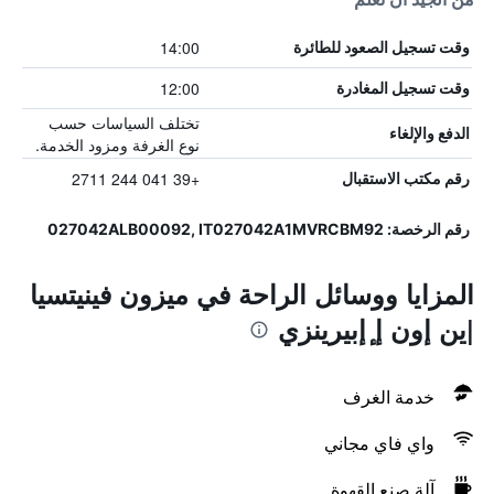
14:00
وقت تسجيل الصعود للطائرة
12:00
وقت تسجيل المغادرة
تختلف السياسات حسب
الدفع والإلغاء
نوع الغرفة ومزود الخدمة.
+39 041 244 2711
رقم مكتب الاستقبال
رقم الرخصة: 027042ALB00092, IT027042A1MVRCBM92
المزايا ووسائل الراحة في ميزون فينيتسيا
|ين إون إ ٕإبيرينزي
خدمة الغرف
واي فاي مجاني
آلة صنع القهوة