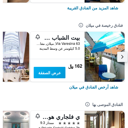
شاهد المزيد من الفنادق القريبة
فنادق رخيصة في ميلان
بيت الشباب ستار
Via Varesina 63, ميلان, مقاطعة ميلانو, إيطاليا
5.0 كيلومتر عن وسط المدينة
162 ﷼
عرض الصفقة
شاهد أرخص الفنادق في ميلان
الفنادق الموصى بها
ي فلجاري هوتل ميلانو
5 نجوم
ممتاز 9.3
Via Privata Fratelli Gabba 7b, ميلان, مقاطعة ميلانو, إيطاليا