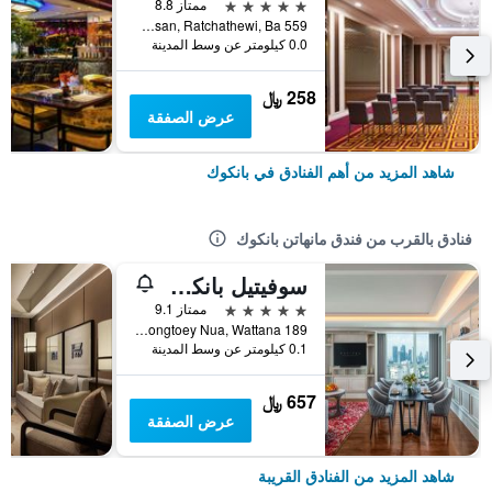
5 نجوم
ممتاز 8.8
559 Ratcharaprarop Rd., Makkasan, Ratchathewi, Ba, بانكوك, تايلاند
0.0 كيلومتر عن وسط المدينة
258 ﷼
عرض الصفقة
شاهد المزيد من أهم الفنادق في بانكوك
فنادق بالقرب من فندق مانهاتن بانكوك
سوفيتيل بانكوك سوكومفيت
5 نجوم
ممتاز 9.1
189 Sukhumvit Road Soi 13-15, Klongtoey Nua, Wattana, بانكوك, تايلاند
0.1 كيلومتر عن وسط المدينة
657 ﷼
عرض الصفقة
شاهد المزيد من الفنادق القريبة