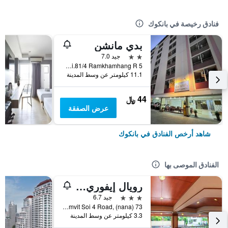
فنادق رخيصة في بانكوك
بدي مانشن
2 نجمتين
جيد 7.0
5 Soi.81/4 Ramkhamhang R., بانكوك, تايلاند
11.1 كيلومتر عن وسط المدينة
44 ﷼
عرض الصفقة
شاهد أرخص الفنادق في بانكوك
الفنادق الموصى بها
رويال إيفوري سوكومفيت نانا
3 نجوم
جيد 6.7
73 Sukhumvit Soi 4 Road, (nana), بانكوك, تايلاند
3.3 كيلومتر عن وسط المدينة