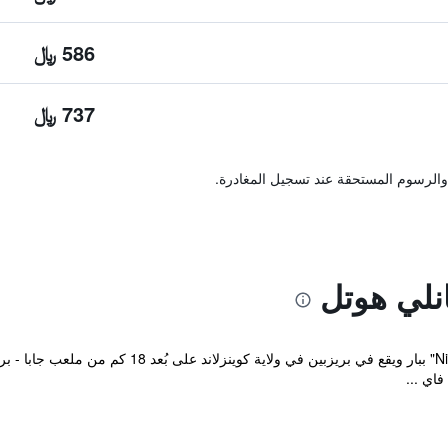
586 ﷼
737 ﷼
والرسوم المستحقة عند تسجيل المغادرة.
نلي هوتل