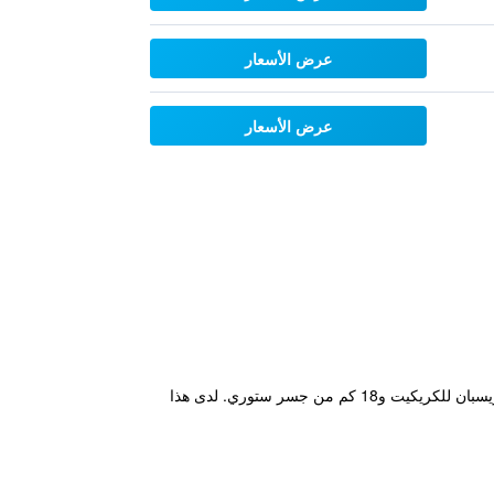
عرض الأسعار
عرض الأسعار
يتميز مكان إقامة "Nightcap at Manly Hotel" ببار ويقع في بريزبين في ولاية كوينزلاند على بُعد 18 كم من ملعب جابا - بريسبان للكريكيت و18 كم من جسر ستوري. لدى هذا