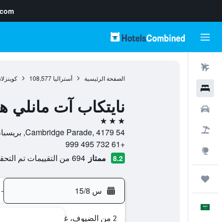
.com
رحلات طيران
الصفحة الرئيسية
أستراليا
108,577
كوينزلان
فنادق
نايتكاب آت مانلي ه
سيارات
3 نجوم
حزم العروض
54 Cambridge Parade, 4179, بريسبان, كوينزلاند, أستراليا
+61 732 495 999
استكشاف
ممتاز
694 من التقييمات تم التحقق منها
8.2
رحلات
س 15/8
-
العَرَبِيَّة
2 من الضيوف، غرفة واحدة