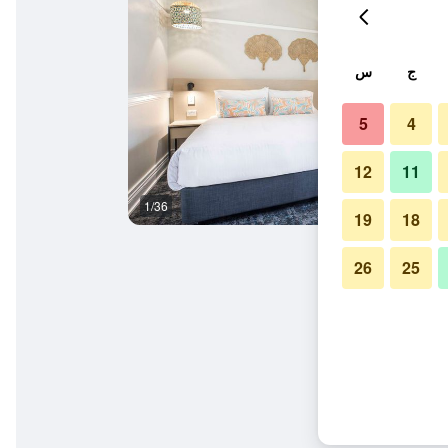
ج
س
5
4
12
11
1/36
غرفة نوم
19
18
26
25