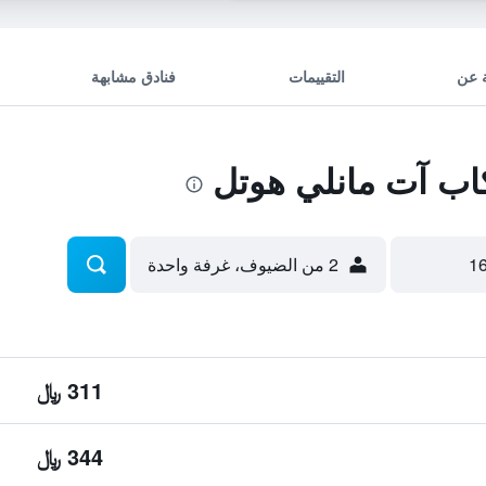
 عن
التقييمات
فنادق مشابهة
اب آت مانلي هوتل
2 من الضيوف، غرفة واحدة
311 ﷼
344 ﷼