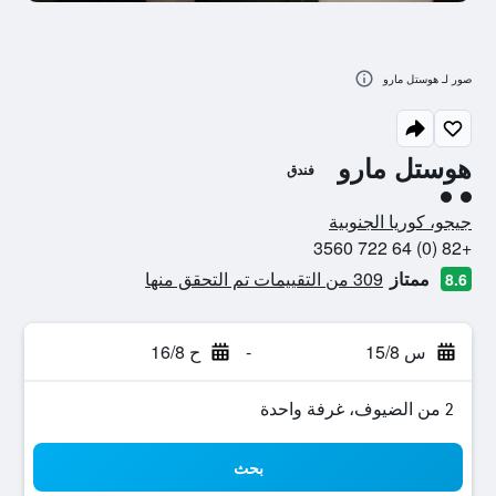
صور لـ هوستل مارو
هوستل مارو
فندق
تقييم فئة 2
جيجو، كوريا الجنوبية
+82 (0) 64 722 3560
ممتاز
309 من التقييمات تم التحقق منها
8.6
س 15/8
-
ح 16/8
2 من الضيوف، غرفة واحدة
بحث