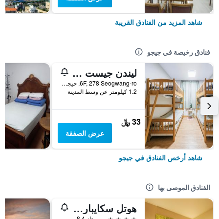
شاهد المزيد من الفنادق القريبة
فنادق رخيصة في جيجو
ليندن جيست هاوس
6F, 278 Seogwang-ro, جيجو, كوريا الجنوبية
1.2 كيلومتر عن وسط المدينة
33 ﷼
عرض الصفقة
شاهد أرخص الفنادق في جيجو
الفنادق الموصى بها
هوتل سكايبارك جيجو 1
4 نجوم
ممتاز 8.4