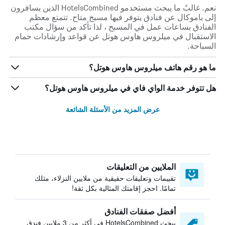
نعم. غالبً ما يبحث مستخدمو HotelsCombined الذين يسافرون
إلى باموكال عن فنادق يتوفر فيها مسبح متاح. تتمتع معظم
الفنادق بساعات عمل في المسبح ، لذا تأكد من سؤال مكتب
الاستقبال في ميلروس هاوس هوتل عن قواعد وإرشادات حمام
السباحة.
ما هو رقم هاتف ميلروس هاوس هوتل؟
هل تتوفر خدمة الواي فاي في ميلروس هاوس هوتل؟
عرض المزيد من الأسئلة الشائعة
الملايين من التعليقات
تقييمات وتعليقات حقيقية من ملايين النزلاء، مثلك
تمامًا. احجز إقامتك المثالية بكل ثقة!
أفضل صفقات الفنادق
يبحث HotelsCombined في أكثر من 3 ملايين فندق