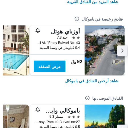
شاهد المزيد من الفنادق القريبة
فنادق رخيصة في باموكال
أوزباي هوتل
2 نجمتين
جيد 7.8
Mehmet Akif Ersoy Bulvari No: 43, باموكال, تركيا
0.4 كيلومتر عن وسط المدينة
92 ﷼
عرض الصفقة
شاهد أرخص الفنادق في باموكال
الفنادق الموصى بها
باموكالي وايت هيفين سويت هوتل
3 نجوم
ممتاز 9.3
Pamukkale Mahallesi Mehmet Akif Ersoy (Pamuk) Bulvari no:27, باموكال, تركيا
0.5 كيلومتر عن وسط المدينة