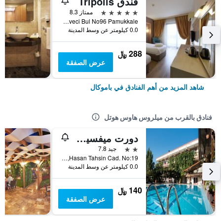
فندق Tripolis
5 نجوم
ممتاز 8.3
Kale Mh Adnan Kahveci Bul No96 Pamukkale, باموكال, تركيا
0.0 كيلومتر عن وسط المدينة
288 ﷼
عرض الصفقة
شاهد المزيد من أهم الفنادق في باموكال
فنادق بالقرب من ميلروس هاوس هوتل
دورت ميفسيم هوتل
2 نجمتين
جيد 7.8
Hasan Tahsin Cad. No:19, باموكال, تركيا
0.0 كيلومتر عن وسط المدينة
140 ﷼
عرض الصفقة