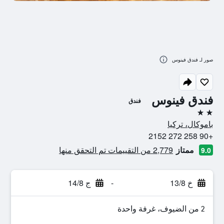
صور لـ فندق فينوس
فندق فينوس
فندق
2 نجمتين
باموكال، تركيا
+90 258 272 2152
ممتاز
2,779 من التقييمات تم التحقق منها
9.0
خ 13/8
-
ج 14/8
2 من الضيوف، غرفة واحدة