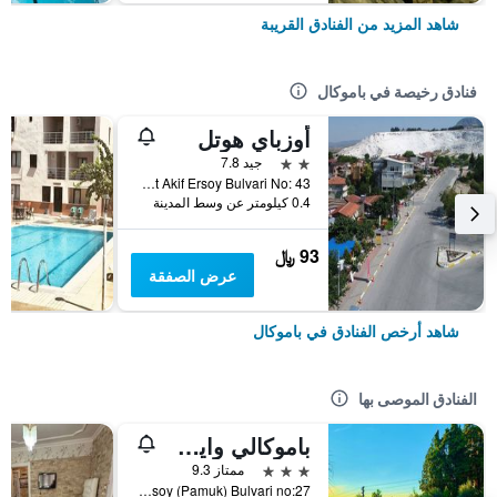
شاهد المزيد من الفنادق القريبة
فنادق رخيصة في باموكال
أوزباي هوتل
2 نجمتين
جيد 7.8
Mehmet Akif Ersoy Bulvari No: 43, باموكال, تركيا
0.4 كيلومتر عن وسط المدينة
93 ﷼
عرض الصفقة
شاهد أرخص الفنادق في باموكال
الفنادق الموصى بها
باموكالي وايت هيفين سويت هوتل
3 نجوم
ممتاز 9.3
Pamukkale Mahallesi Mehmet Akif Ersoy (Pamuk) Bulvari no:27, باموكال, تركيا