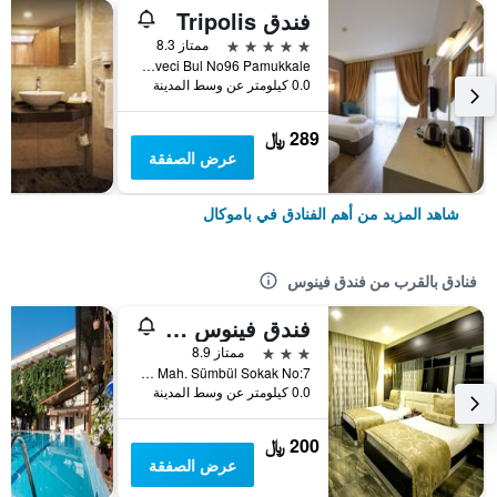
فندق Tripolis
5 نجوم
ممتاز 8.3
Kale Mh Adnan Kahveci Bul No96 Pamukkale, باموكال, تركيا
0.0 كيلومتر عن وسط المدينة
289 ﷼
عرض الصفقة
شاهد المزيد من أهم الفنادق في باموكال
فنادق بالقرب من فندق فينوس
فندق فينوس سيوت
3 نجوم
ممتاز 8.9
Pamukkale Mah. Sümbül Sokak No:7, باموكال, تركيا
0.0 كيلومتر عن وسط المدينة
200 ﷼
عرض الصفقة